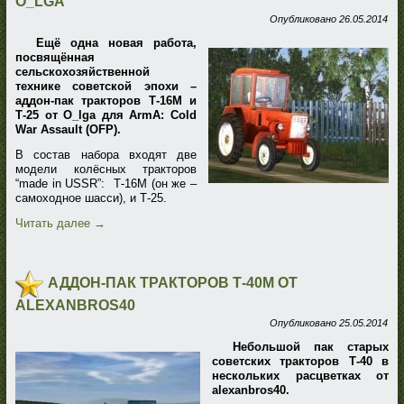
O_LGA
Опубликовано
26.05.2014
Ещё одна новая работа,
посвящённая
сельскохозяйственной
технике советской эпохи –
аддон-пак тракторов Т-16М и
Т-25 от O_lga для ArmA: Cold
War Assault (OFP).
В состав набора входят две
модели колёсных тракторов
“made in USSR”: Т-16М (он же –
самоходное шасси), и Т-25.
Читать далее
→
АДДОН-ПАК ТРАКТОРОВ Т-40М ОТ
ALEXANBROS40
Опубликовано
25.05.2014
Небольшой пак старых
советских тракторов Т-40 в
нескольких расцветках от
alexanbros40.