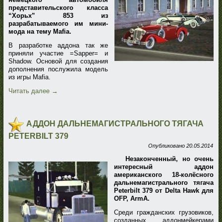
представительского класса
“Хорьх” 853 из
разрабатываемого им мини-
мода на тему Mafia.
В разработке аддона так же
приняли участие =Sapper= и
Shadow. Основой для создания
дополнения послужила модель
из игры Mafia.
Читать далее
→
АДДОН ДАЛЬНЕМАГИСТРАЛЬНОГО ТЯГАЧА
PETERBILT 379
Опубликовано
20.05.2014
Незаконченный, но очень
интересный аддон
американского 18-колёсного
дальнемагистрального тягача
Peterbilt 379 от Delta Hawk для
OFP, ArmA.
Среди гражданских грузовиков,
созданных аддонмейкерами