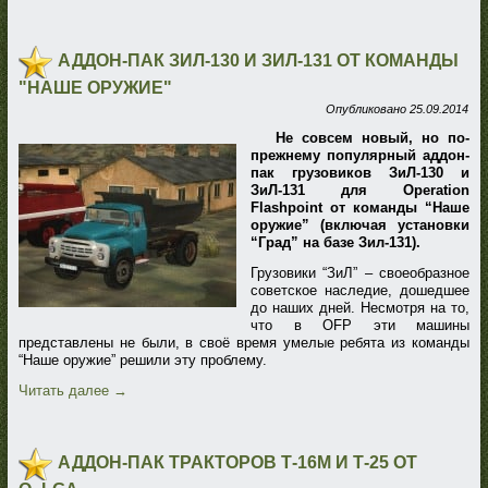
АДДОН-ПАК ЗИЛ-130 И ЗИЛ-131 ОТ КОМАНДЫ
"НАШЕ ОРУЖИЕ"
Опубликовано
25.09.2014
Не совсем новый, но по-
прежнему популярный аддон-
пак грузовиков ЗиЛ-130 и
ЗиЛ-131 для Operation
Flashpoint от команды “Наше
оружие” (включая установки
“Град” на базе Зил-131).
Грузовики “ЗиЛ” – своеобразное
советское наследие, дошедшее
до наших дней. Несмотря на то,
что в OFP эти машины
представлены не были, в своё время умелые ребята из команды
“Наше оружие” решили эту проблему.
Читать далее
→
АДДОН-ПАК ТРАКТОРОВ Т-16М И Т-25 ОТ