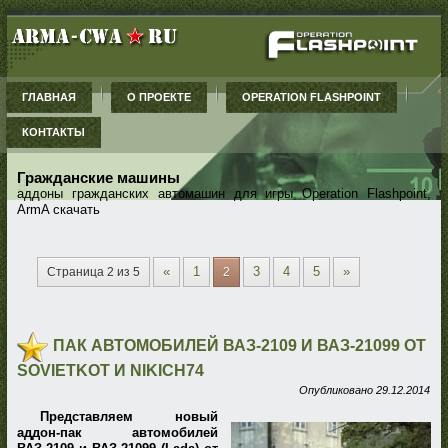
ГЛАВНАЯ
О ПРОЕКТЕ
OPERATION FLASHPOINT
КОНТАКТЫ
Гражданские машины
аддоны гражданских автомашин для игры Operation Flashpoint,
ArmA скачать
«
1
3
4
5
»
Страница 2 из 5
2
ПАК АВТОМОБИЛЕЙ ВАЗ-2109 И ВАЗ-21099 ОТ
SOVIETKOT И NIKICH74
Опубликовано
29.12.2014
Представляем новый
аддон-пак автомобилей