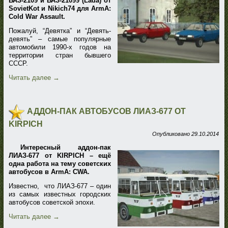
ВАЗ-2109 и ВАЗ-21099 (Lada) от
SovietKot и Nikich74 для ArmA:
Cold War Assault.
Пожалуй, “Девятка” и “Девять-
девять” – самые популярные
автомобили 1990-х годов на
территории стран бывшего
СССР.
Читать далее
→
АДДОН-ПАК АВТОБУСОВ ЛИАЗ-677 ОТ
KIRPICH
Опубликовано
29.10.2014
Интересный аддон-пак
ЛИАЗ-677 от KIRPICH – ещё
одна работа на тему советских
автобусов в ArmA: CWA.
Известно, что ЛИАЗ-677 – один
из самых известных городских
автобусов советской эпохи.
Читать далее
→