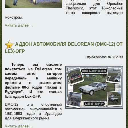
специально для Operation
Flashpoint, этот 18-колёсный
тягач наверняка выглядит
монстром.
Читать далее
→
АДДОН АВТОМОБИЛЯ DELOREAN (DMC-12) ОТ
LEX-OFP
Опубликовано
16.05.2014
Теперь вы сможете
покататься на DeLorean том
самом авто, которое
переделали в машину
времени в знаменитом
фильме 80-х годов “Назад в
Будущее”. И это только
благодаря Lex-OFP.
DMC-12 это спортивный
автомобиль, выпускавшийся в
1981-1983 годах в Ирландии
для американского рынка.
Читать далее
→