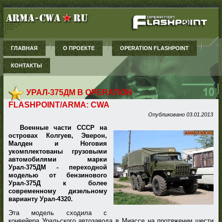
ГЛАВНАЯ
О ПРОЕКТЕ
OPERATION FLASHPOINT
КОНТАКТЫ
УРАЛ-375ДМ В OPERATION
FLASHPOINT/ARMA: CWA
Опубликовано
03.01.2013
Военные части СССР на
островах Колгуев, Эверон,
Малден и Ноговия
укомплектованы грузовыми
автомобилями марки
Урал-375ДМ - переходной
моделью от бензинового
Урал-375Д к более
современному дизельному
варианту Урал-4320.
Эта модель сходила с
конвейера Уральского автозавода в Миассе на протяжении шести