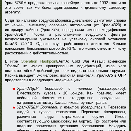
Урал-375ДМ продержалась на конвейере вплоть до 1992 года и за
это время так же была адаптирована к дизельному силовому
агрегату.
Судя по наличию воздухозаборника дизельного двигателя справа
от кабины, внешнему оперению автомобиля (от Урал-4320) и
интерьеру кабины (Урал-375), перед нами именно модификация
Урал-375ДМ. Форма и расположение воздушного фильтра
воздухозаборника указывают на установку силовой установки
КамАЗ 740.10. Однако звук работающего двигателя больше
напоминает бензиновый мотор ЗиЛ-375, что можно отнести к числу
расхождений с действительностью.
В игре
Operation Flashpoint
/ArmA: Cold War Assault армейские
"Уралы" не имеют бронированных модификаций, из-за чего
являются лёгкой добычей для всех видов огнестрельного оружия.
Кабина вмещает 3-х человек, включая водителя.
Урал-375 в OFP
представлен в следующих модификациях:
Урал-375ДМ Бортовой с тентом (пассажирский)
.
Вместимость кузова - 10 бойцов. Как правило, имеет
небольшой боекомплект стандартного вооружения -
патронов к автомату Калашникова, ручных гранат.
Урал-375ДМ Бортовой с тентом (боеприпасы)
. Перевозка
людей в кузове невозможна. Перевозит боеприпасы,
различные виды стрелкового оружия. Имеет
соответствующую маркировку на бортах. При обстреле или
подрыве происходит детонация боеприпасов. Находясь
вблизи грузовика с боеприпасами можно пополнить