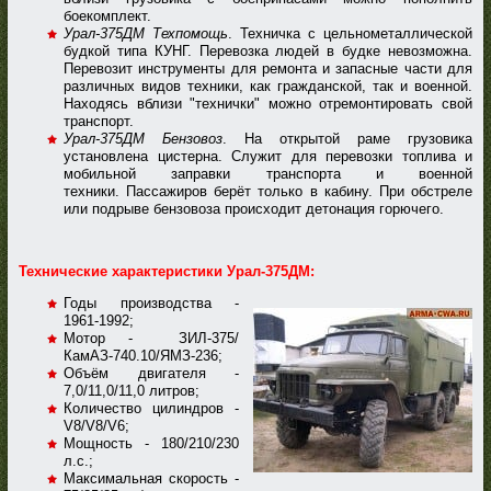
боекомплект.
Урал-375ДМ Техпомощь
. Техничка с цельнометаллической
будкой типа КУНГ. Перевозка людей в будке невозможна.
Перевозит инструменты для ремонта и запасные части для
различных видов техники, как гражданской, так и военной.
Находясь вблизи "технички" можно отремонтировать свой
транспорт.
Урал-375ДМ Бензовоз
. На открытой раме грузовика
установлена цистерна. Служит для перевозки топлива и
мобильной заправки транспорта и военной
техники. Пассажиров берёт только в кабину. При обстреле
или подрыве бензовоза происходит детонация горючего.
Технические характеристики Урал-375ДМ:
Годы производства -
1961-1992;
Мотор - ЗИЛ-375/
КамАЗ-740.10/ЯМЗ-236;
Объём двигателя -
7,0/11,0/11,0 литров;
Количество цилиндров -
V8/V8/V6;
Мощность - 180/210/230
л.с.;
Максимальная скорость -