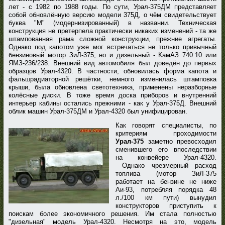
лет - с 1982 по 1988 годы. По сути, Урал-375ДМ представляет
собой обновлённую версию модели 375Д, о чём свидетельствует
буква "М" (модернизированный) в названии. Техническая
конструкция не претерпела практически никаких изменений - та же
штампованная рама сложной конструкции, прежние агрегаты.
Однако под капотом уже мог встречаться не только привычный
бензиновый мотор ЗиЛ-375, но и дизельный - КамАЗ 740.10 или
ЯМЗ-236/238. Внешний вид автомобиля был доведён до первых
образцов Урал-4320. В частности, обновилась форма капота и
фальшрадиаторной решётки, немного изменилась штамповка
крыши, была обновлена светотехника, применены неразборные
колёсные диски. В тоже время доска приборов и внутренний
интерьер кабины остались прежними - как у Урал-375Д. Внешний
облик машин Урал-375ДМ и Урал-4320 был унифицирован.
Как говорят специалисты, по
критериям проходимости
Урал-375
заметно превосходил
сменившего его впоследствии
на конвейере Урал-4320.
Однако чрезмерный расход
топлива (мотор ЗиЛ-375
работает на бензине не ниже
Аи-93, потребляя порядка 48
л./100 км пути) вынудил
конструкторов приступить к
поискам более экономичного решения. Им стала полностью
"дизельная" модель Урал-4320. Несмотря на это, модель