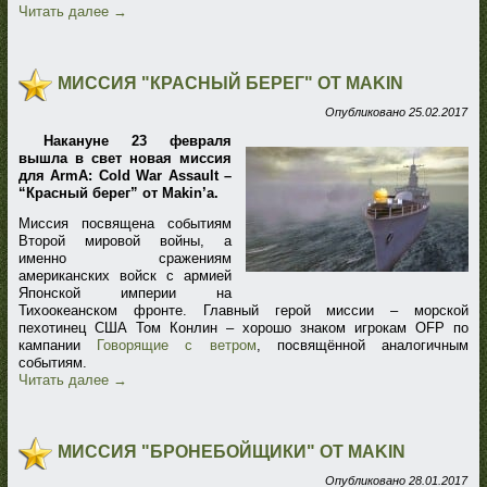
Читать далее
→
МИССИЯ "КРАСНЫЙ БЕРЕГ" ОТ MAKIN
Опубликовано
25.02.2017
Накануне 23 февраля
вышла в свет новая миссия
для ArmA: Cold War Assault –
“Красный берег” от Makin’a.
Миссия посвящена событиям
Второй мировой войны, а
именно сражениям
американских войск с армией
Японской империи на
Тихоокеанском фронте. Главный герой миссии – морской
пехотинец США Том Конлин – хорошо знаком игрокам OFP по
кампании
Говорящие с ветром
, посвящённой аналогичным
событиям.
Читать далее
→
МИССИЯ "БРОНЕБОЙЩИКИ" ОТ MAKIN
Опубликовано
28.01.2017