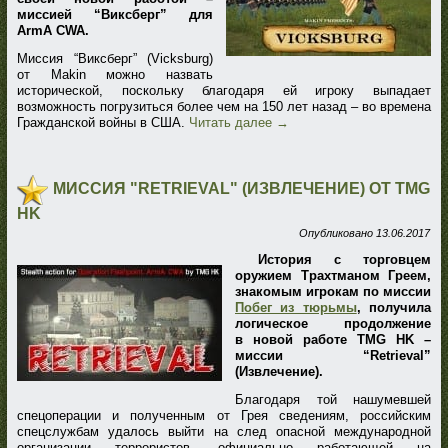
миссией “Виксберг” для
ArmA CWA.
Миссия “Виксберг” (Vicksburg)
от Makin можно назвать
исторической, поскольку благодаря ей игроку выпадает
возможность погрузиться более чем на 150 лет назад – во времена
Гражданской войны в США.
Читать далее
→
МИССИЯ "RETRIEVAL" (ИЗВЛЕЧЕНИЕ) ОТ TMG
HK
Опубликовано
13.06.2017
История с торговцем
оружием Трахтманом Греем,
знакомым игрокам по миссии
Побег из тюрьмы
, получила
логическое продолжение
в новой работе TMG HK –
миссии “Retrieval”
(Извлечение).
Благодаря той нашумевшей
спецоперации и полученным от Грея сведениям, российским
спецслужбам удалось выйти на след опасной международной
организации террористов, официально работающей на