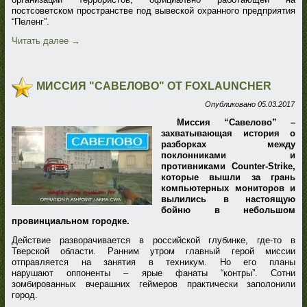
постсоветском пространстве под вывеской охранного предприятия
“Пеленг”.
Читать далее
→
МИССИЯ "САВЕЛОВО" ОТ FOXLAUNCHER
Опубликовано
05.03.2017
Миссия “Савелово” –
захватывающая история о
разборках между
поклонниками и
противниками Counter-Strike,
которые вышли за грань
компьютерных мониторов и
вылились в настоящую
бойню в небольшом
провинциальном городке.
Действие разворачивается в российской глубинке, где-то в
Тверской области. Ранним утром главный герой миссии
отправляется на занятия в техникум. Но его планы
нарушают оппоненты – ярые фанаты “контры”. Сотни
зомбированных вчерашних геймеров практически заполонили
город.