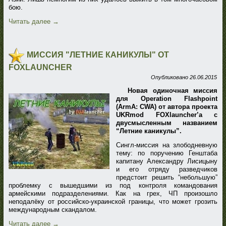
бою.
Читать далее
→
МИССИЯ "ЛЕТНИЕ КАНИКУЛЫ" ОТ
FOXLAUNCHER
Опубликовано
26.06.2015
Новая одиночная миссия
для Operation Flashpoint
(ArmA: CWA) от автора проекта
UKRmod FOXlauncher’a с
двусмысленным названием
“Летние каникулы”.
Сингл-миссия на злободневную
тему: по поручению Генштаба
капитану Александру Лисицыну
и его отряду разведчиков
предстоит решить “небольшую”
проблемку с вышедшими из под контроля командования
армейскими подразделениями. Как на грех, ЧП произошло
неподалёку от российско-украинской границы, что может грозить
международным скандалом.
Читать далее
→