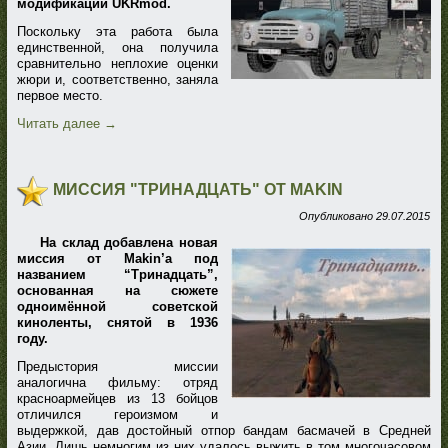
модификации UKRmod.
Поскольку эта работа была
единственной, она получила
сравнительно неплохие оценки
жюри и, соответственно, заняла
первое место.
Читать далее
→
МИССИЯ "ТРИНАДЦАТЬ" ОТ MAKIN
Опубликовано
29.07.2015
На склад добавлена новая
миссия от Makin’a под
названием “Тринадцать”,
основанная на сюжете
одноимённой советской
киноленты, снятой в 1936
году.
Предыстория миссии
аналогична фильму: отряд
красноармейцев из 13 бойцов
отличился героизмом и
выдержкой, дав достойный отпор бандам басмачей в Средней
Азии. Лишь немногим из них удалось выжить в том многочасовом