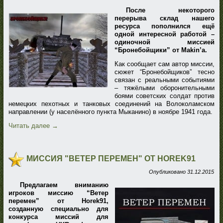
После некоторого
перерыва склад нашего
ресурса пополнился ещё
одной интересной работой –
одиночной миссией
“Бронебойщики” от Makin’a.
Как сообщает сам автор миссии,
сюжет “Бронебойщиков” тесно
связан с реальными событиями
– тяжёлыми оборонительными
боями советских солдат против
немецких пехотных и танковых соединений на Волоколамском
направлении (у населённого пункта Мыканино) в ноябре 1941 года.
Читать далее
→
МИССИЯ "ВЕТЕР ПЕРЕМЕН" ОТ HOREK91
Опубликовано
31.12.2015
Предлагаем вниманию
игроков миссию “Ветер
перемен” от Horek91,
созданную специально для
конкурса миссий для