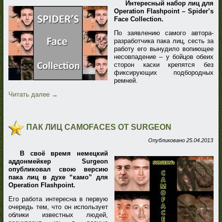
Интересный набор лиц для
Operation Flashpoint – Spider’s
Face Collection.
По заявлению самого автора-
разработчика пака лиц, сесть за
работу его вынудило вопиющее
несовпадение – у бойцов обеих
сторон каски крепятся без
фиксирующих подбородных
ремней.
Читать далее
→
ПАК ЛИЦ CAMOFACES ОТ SURGEON
Опубликовано
25.04.2013
В своё время немецкий
аддонмейкер Surgeon
опубликовал свою версию
пака лиц в духе “камо” для
Operation Flashpoint.
Его работа интересна в первую
очередь тем, что он использует
облики известных людей,