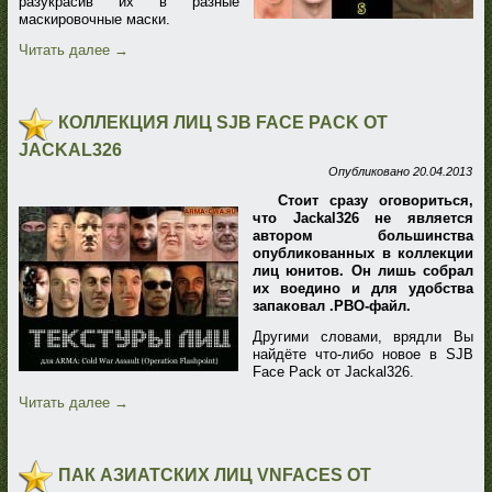
разукрасив их в разные
маскировочные маски.
Читать далее
→
КОЛЛЕКЦИЯ ЛИЦ SJB FACE PACK ОТ
JACKAL326
Опубликовано
20.04.2013
Стоит сразу оговориться,
что Jackal326 не является
автором большинства
опубликованных в коллекции
лиц юнитов. Он лишь собрал
их воедино и для удобства
запаковал .PBO-файл.
Другими словами, врядли Вы
найдёте что-либо новое в SJB
Face Pack от Jackal326.
Читать далее
→
ПАК АЗИАТСКИХ ЛИЦ VNFACES ОТ