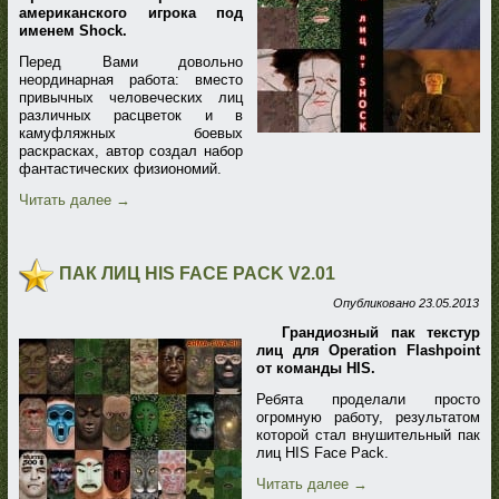
американского игрока под
именем Shock.
Перед Вами довольно
неординарная работа: вместо
привычных человеческих лиц
различных расцветок и в
камуфляжных боевых
раскрасках, автор создал набор
фантастических физиономий.
Читать далее
→
ПАК ЛИЦ HIS FACE PACK V2.01
Опубликовано
23.05.2013
Грандиозный пак текстур
лиц для Operation Flashpoint
от команды HIS.
Ребята проделали просто
огромную работу, результатом
которой стал внушительный пак
лиц HIS Face Pack.
Читать далее
→