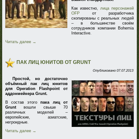
Как известно,
лица персонажей
OFP
от разработчика
скопированы с реальных людей
– в большинстве своём
сотрудников компании Bohemia
Interactive.
Читать далее
→
ПАК ЛИЦ ЮНИТОВ ОТ GRUNT
Опубликовано
07.07.2013
Простой, но достаточно
объёмный пак лиц юнитов
для Operation Flashpoint от
аддонмейкера Grunt.
В состав этого
пака лиц от
Grunt
вошли свыше 70
различных моделей –
европейские, азиатские,
негроидные.
Читать далее
→