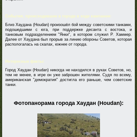
События, происходившие в городе в ходе кампании:
Близ Хаудана (Houdan) произошёл бой между советскими танками,
подошедшими с юга, при поддержке десанта с востока, и
танковым подразделением "Янки", в котором служил Р. Хаммер.
Далее от Хаудана был прорыв за линию обороны Советов, которая
распологалась на скалах, южнее от города.
Интересные факты:
Город Хаудан (Houdan) никогда не находился в руках Советов, но,
тем не менее, в игре он уже заброшен жителями. Судя по всему,
американская "демократия" достигла его раньше, чем советские
танки.
Фотопанорама города Хаудан (Houdan):