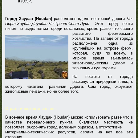
0
(0%)*.
Город Хаудан (Houdan)
расположен вдоль восточной дороги
Ле-
Порт-Хаудан-Даурдан-Ля-Тринт-Сент-Луис
. Этот город почти
ничем не выделяеться среди остальных, кроме разве что своего
развитого
фермерского
хозяйства. На западе от города
расположена одна из
крупнейших на острове ферм,
которая, судя по всему, в
мирное время занималась
животноводческим делом и
зерновыми культурами.
На востоке от города
раскинулся природный пляж, к
которому накатана гравийная дорога. Сам город окружают
живописные пейзажи, но не более того.
Стратегическое значение:
В военное время Хаудан (Houdan) можно использовать разве что в
качестве перевалочного пункта. Скалистая местность не
позволяет оборонять город должным образом, а отсутстивие
материально-технических ресурсов, сводит на нет все эти
старания.