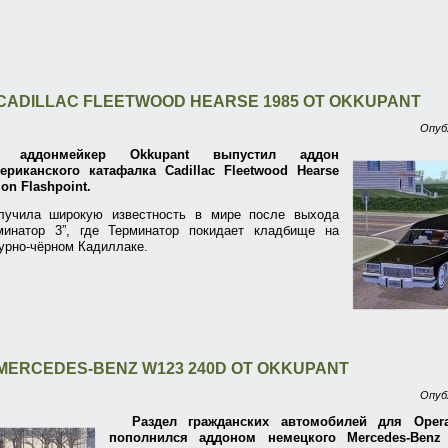
CADILLAC FLEETWOOD HEARSE 1985 ОТ OKKUPANT
Опуб
ий аддонмейкер Okkupant выпустил аддон
риканского катафалка Cadillac Fleetwood Hearse
on Flashpoint.
лучила широкую известность в мире после выхода
минатор 3”, где Терминатор покидает кладбище на
урно-чёрном Кадиллаке.
MERCEDES-BENZ W123 240D ОТ OKKUPANT
Опуб
Раздел гражданских автомобилей для Operat
пополнился аддоном немецкого Mercedes-Benz