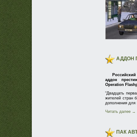
АДДОН Г
Российский
аддон прести
Operation Flashp
“Двадцать перв
жителей стран б
дополнения для
Читать далее
→
ПАК АВ