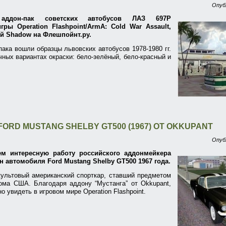
Опуб
аддон-пак советских автобусов ЛАЗ 697Р
гры Operation Flashpoint/ArmA: Cold War Assault,
й Shadow на Флешпойнт.ру.
пака вошли образцы львовских автобусов 1978-1980 гг.
чных вариантах окраски: бело-зелёный, бело-красный и
FORD MUSTANG SHELBY GT500 (1967) ОТ OKKUPANT
Опуб
ем интересную работу российского аддонмейкера
н автомобиля Ford Mustang Shelby GT500 1967 года.
культовый американский спорткар, ставший предметом
ома США. Благодаря аддону “Мустанга” от Okkupant,
 увидеть в игровом мире Operation Flashpoint.