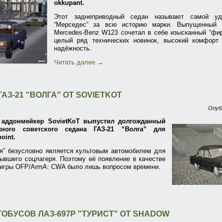
okkupant.
Этот заднеприводный седан называют самой у
“Мерседес” за всю историю марки. Выпущенный в
Mercedes-Benz W123 сочетал в себе изысканный “фи
целый ряд технических новинок, высокий комфорт
надёжность.
Читать далее
→
АЗ-21 "ВОЛГА" ОТ SOVIETKOT
Опуб
 аддонмейкер SovietKoT выпустил долгожданный
жного советского седана ГАЗ-21 “Волга” для
oint.
ая” безусловно является культовым автомобилем для
ывшего соцлагеря. Поэтому её появление в качестве
 игры OFP/ArmA: CWA было лишь вопросом времени.
ТОБУСОВ ЛАЗ-697Р "ТУРИСТ" ОТ SHADOW