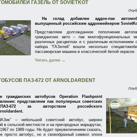
ТОМОБИЛЕЙ ГАЗЕЛЬ ОТ SOVIETKOT
Опуб
На склад добавлен аддон-пак автомоб
выпущенный российским аддонмейкером SovietKo
Представляем долгожданное пополнение автопа
гражданских авто – пак многофункциональных м
различных расцветках и с различным исполнением с
набора “ГАЗелей” вошли несколько спецавтомоб
пассажирская машина в классической белой окраске.
Читать далее
→
ТОБУСОВ ПАЗ-672 ОТ ARNOLDARDENT
Опуб
е гражданских автобусов Operation Flashpoint
вление: представляем пак популярных советских
ПАЗ-672 за авторством российского
noldardent.
ПАЗик” – небольшой советский автобус, широко
й в сельской местности и на пригородных маршрутах,
1967 по 1989 годы. Не будет преувеличением сказать,
не просто автобус, но и своеобразный символ эпохи