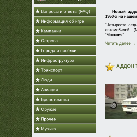
Вопросы и ответы (FAQ)
Новый аддо
1960-х на наше
Информация об игре
“Четыреста сед
автомобилей (
Кампании
“Москвич”.
Острова
Читать далее
→
Города и посёлки
Инфраструктура
АДДОН T
Транспорт
Люди
Авиация
Бронетехника
Оружие
Прочее
Музыка