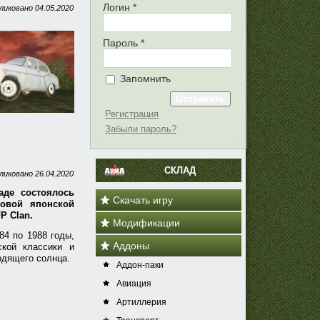
Логин
*
ликовано
04.05.2020
Пароль
*
Запомнить
Регистрация
Забыли пароль?
СКЛАД
ликовано
26.04.2020
аде состоялось
Скачать игру
товой японской
FP Clan.
Модификации
84 по 1988 годы,
Аддоны
ской классики и
одящего солнца.
Аддон-паки
Авиация
Артиллерия