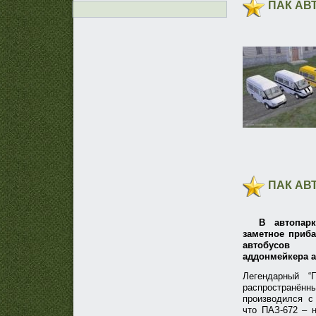
ПАК АВ
ПАК АВ
В автопарк
заметное приба
автобусов 
аддонмейкера ar
Легендарный “
распространённы
производился с 
что ПАЗ-672 – 