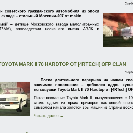
Опуб
н советского гражданского автомобиля из эпохи
м складе – стильный Москвич-407 от makin.
ьмой” – детище Московского завода малолитражных
МЗМА), впоследствии носившего имена АЗЛК и
OYOTA MARK II 70 HARDTOP ОТ [4RTECH] OFP CLAN
Опуб
После длительного перерыва на нашем скл
значимое пополнение – добавлен аддон куль
легковушки Toyota Mark II 70 Hardtop от [4RTech] O
Пятое поколение Toyota Mark II, выпускавшееся с 19
стало одним из ярких примеров настоящей япон
символом начала золотой эры машин из Страны восх
Читать далее
→