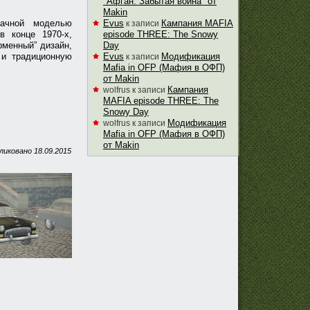
"Афган. Забытая война" от
Makin
дачной моделью
Evus
Кампания MAFIA
к записи
 конце 1970-х,
episode THREE: The Snowy
рменный” дизайн,
Day
 и традиционную
Evus
Модификация
к записи
Mafia in OFP (Мафия в ОФП)
от Makin
Кампания
wolfrus
к записи
MAFIA episode THREE: The
Snowy Day
Модификация
wolfrus
к записи
Mafia in OFP (Мафия в ОФП)
от Makin
ликовано
18.09.2015