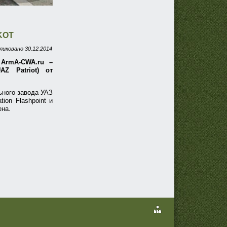
KOT
ликовано
30.12.2014
ArmA-CWA.ru –
AZ Patriot) от
ьного завода УАЗ
ion Flashpoint и
ена.