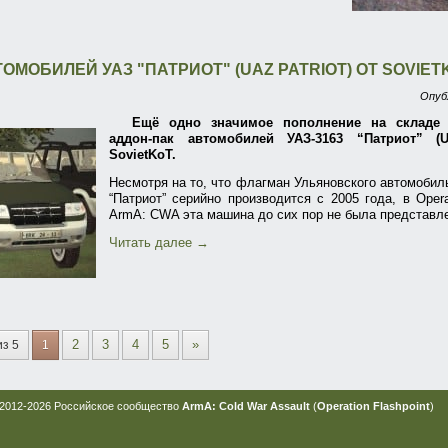
ОМОБИЛЕЙ УАЗ "ПАТРИОТ" (UAZ PATRIOT) ОТ SOVIET
Опуб
Ещё одно значимое пополнение на складе 
аддон-пак автомобилей УАЗ-3163 “Патриот” (U
SovietKoT.
Несмотря на то, что флагман Ульяновского автомобил
“Патриот” серийно производится с 2005 года, в Operat
ArmA: CWA эта машина до сих пор не была представл
Читать далее
→
2
3
4
5
»
из 5
1
2012-2026 Российское сообщество
ArmA: Cold War Assault
(
Operation Flashpoint
)