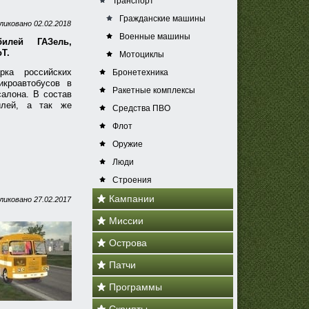
Транспорт
Гражданские машины
ликовано
02.02.2018
Военные машины
илей ГАЗель,
T.
Мотоциклы
рка российских
Бронетехника
икроавтобусов в
Ракетные комплексы
алона. В состав
илей, а так же
Средства ПВО
Флот
Оружие
Люди
Строения
Кампании
ликовано
27.02.2017
Миссии
Острова
Патчи
Программы