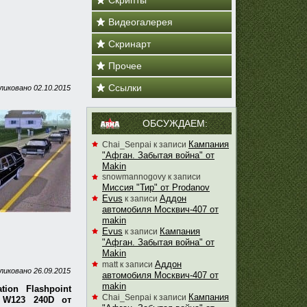
Скрипты
Видеогалерея
Скринарт
Прочее
Ссылки
ликовано
02.10.2015
ОБСУЖДАЕМ:
Кампания
Chai_Senpai
к записи
"Афган. Забытая война" от
Makin
snowmannogovy
к записи
Миссия "Тир" от Prodanov
Evus
Аддон
к записи
автомобиля Москвич-407 от
makin
Evus
Кампания
к записи
"Афган. Забытая война" от
Makin
Аддон
matt
к записи
ликовано
26.09.2015
автомобиля Москвич-407 от
makin
ion Flashpoint
Кампания
Chai_Senpai
к записи
 W123 240D от