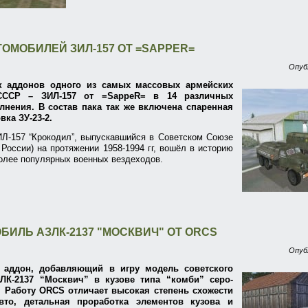
ТОМОБИЛЕЙ ЗИЛ-157 ОТ =SAPPER=
Опуб
к аддонов одного из самых массовых армейских
СССР – ЗИЛ-157 от =SappeR= в 14 различных
лнения. В состав пака так же включена спаренная
вка ЗУ-23-2.
ИЛ-157 “Крокодил”, выпускавшийся в Советском Союзе
 России) на протяжении 1958-1994 гг, вошёл в историю
более популярных военных вездеходов.
БИЛЬ АЗЛК-2137 "МОСКВИЧ" ОТ ORCS
Опуб
 аддон, добавляющий в игру модель советского
ЛК-2137 “Москвич” в кузове типа “комби” серо-
. Работу ORCS отличает высокая степень схожести
то, детальная проработка элементов кузова и