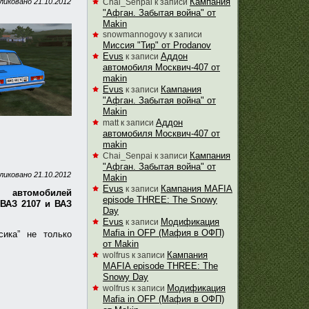
Кампания
ликовано
21.10.2012
Chai_Senpai
к записи
"Афган. Забытая война" от
Makin
snowmannogovy
к записи
Миссия "Тир" от Prodanov
Evus
Аддон
к записи
автомобиля Москвич-407 от
makin
Evus
Кампания
к записи
"Афган. Забытая война" от
Makin
Аддон
matt
к записи
автомобиля Москвич-407 от
makin
Кампания
Chai_Senpai
к записи
"Афган. Забытая война" от
ликовано
21.10.2012
Makin
Evus
Кампания MAFIA
к записи
автомобилей
episode THREE: The Snowy
 ВАЗ 2107 и ВАЗ
Day
Evus
Модификация
к записи
Mafia in OFP (Мафия в ОФП)
сика” не только
от Makin
Кампания
wolfrus
к записи
MAFIA episode THREE: The
Snowy Day
Модификация
wolfrus
к записи
Mafia in OFP (Мафия в ОФП)