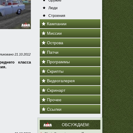
Оружие
Люди
Строения
Кампании
Миссии
Острова
Патчи
ликовано
21.10.2012
Программы
реднего класса
ния.
Скрипты
Видеогалерея
Скринарт
Прочее
Ссылки
ОБСУЖДАЕМ: