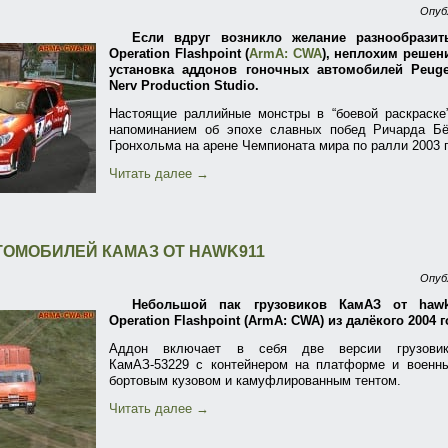
Опуб
Если вдруг возникло желание разнообрази
Operation Flashpoint (
ArmA: CWA
), неплохим решен
установка аддонов гоночных автомобилей Peug
Nerv Production Studio.
Настоящие раллийные монстры в “боевой раскраск
напоминанием об эпохе славных побед Ричарда Б
Гронхольма на арене Чемпионата мира по ралли 2003 
Читать далее
→
ТОМОБИЛЕЙ КАМАЗ ОТ HAWK911
Опуб
Небольшой пак грузовиков КамАЗ от haw
Operation Flashpoint (ArmA: CWA) из далёкого 2004 
Аддон включает в себя две версии грузовика
КамАЗ-53229 с контейнером на платформе и военн
бортовым кузовом и камуфлированным тентом.
Читать далее
→