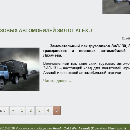
УЗОВЫХ АВТОМОБИЛЕЙ ЗИЛ ОТ ALEX J
Опуб
Замечательный пак грузовиков ЗиЛ-130, З
гражданских и военных автомобилей 
Лихачёва.
Великолепный пак советских грузовых автомо
ЗИЛ-131 – настоящий клад для любителей игры
Assault и советской автомобильной техники.
Читать далее
→
«
1
2
3
4
из 5
5
2012-2026 Российское сообщество
ArmA: Cold War Assault
(
Operation Flashpoint
)