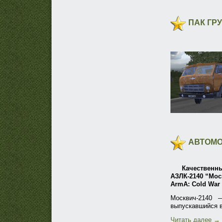
ПАК ГР
АВТОМО
Качественн
АЗЛК-2140 “Моск
ArmA: Cold War 
Москвич-2140 
выпускавшийся в
Читать далее
→