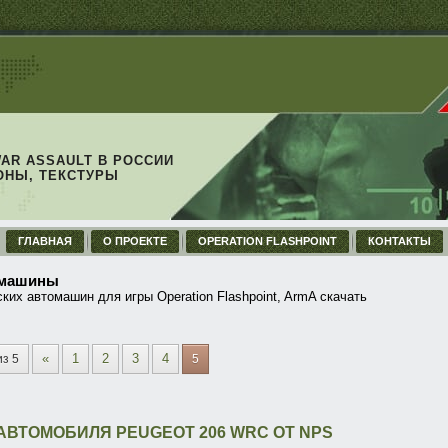
WAR ASSAULT В РОССИИ
ОНЫ, ТЕКСТУРЫ
ГЛАВНАЯ
О ПРОЕКТЕ
OPERATION FLASHPOINT
КОНТАКТЫ
 машины
ких автомашин для игры Operation Flashpoint, ArmA скачать
«
1
2
3
4
из 5
5
АВТОМОБИЛЯ PEUGEOT 206 WRC ОТ NPS