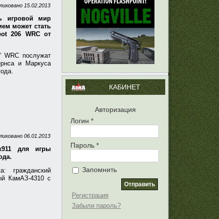
ликовано
15.02.2013
ть игровой мир
ием может стать
eot 206 WRC от
е” WRC послужат
ёрнса и Маркуса
года.
КАБИНЕТ
Авторизация
Логин
*
ликовано
06.01.2013
Пароль
*
k911 для игры
года.
Запомнить
: гражданский
ый КамАЗ-4310 с
Регистрация
Забыли пароль?