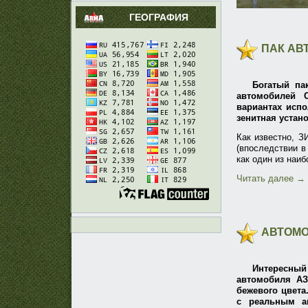
ГЕОГРАФИЯ
ПАК АВ
Богатый па
автомобилей 
вариантах испо
зенитная устано
Как известно, З
(впоследствии в
как один из наи
Читать далее
→
АВТОМО
Интересный
автомобиля АЗ
бежевого цвета
с реальным ав