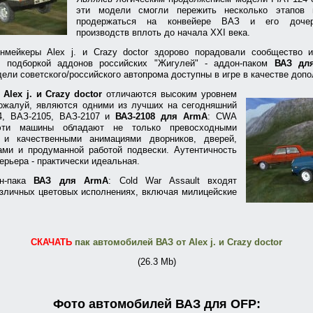
эти модели смогли пережить несколько этапов 
продержаться на конвейере ВАЗ и его дочер
производств вплоть до начала XXI века.
нмейкеры Alex j. и Crazy doctor здорово порадовали сообщество иг
ей подборкой аддонов российских "Жигулей" - аддон-паком
ВАЗ дл
ели советского/российского автопрома доступны в игре в качестве допо
Alex j. и Crazy doctor
отличаются высоким уровнем
пожалуй, являются одними из лучших на сегодняшний
4, ВАЗ-2105, ВАЗ-2107 и
ВАЗ-2108 для ArmA
: CWA
эти машины обладают не только превосходными
 и качественными анимациями дворников, дверей,
ами и продуманной работой подвески. Аутентичность
ерьера - практически идеальная.
он-пака
ВАЗ для ArmA
: Cold War Assault входят
зличных цветовых исполнениях, включая милицейские
СКАЧАТЬ
пак автомобилей ВАЗ от Alex j. и Crazy doctor
(26.3 Mb)
Фото автомобилей ВАЗ для OFP: