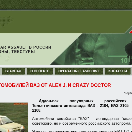
WAR ASSAULT В РОССИИ
ОНЫ, ТЕКСТУРЫ
ГЛАВНАЯ
О ПРОЕКТЕ
OPERATION FLASHPOINT
КОНТАКТЫ
ТОМОБИЛЕЙ ВАЗ ОТ ALEX J. И CRAZY DOCTOR
Опуб
Аддон-пак популярных российских 
Тольяттинского автозавода ВАЗ - 2104, ВАЗ 2105,
2108.
Автомобили семейства "ВАЗ" - легендарная "клас
советского, но и современного российского автопрома.
Являясь логическим продолжением модели FIAT-124 