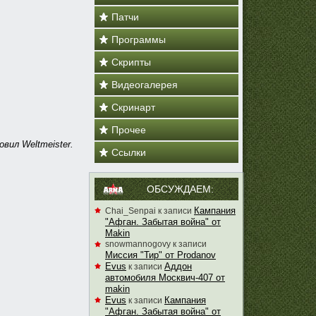
Патчи
Программы
Скрипты
Видеогалерея
Скринарт
Прочее
вил Weltmeister.
Ссылки
ОБСУЖДАЕМ:
Кампания
Chai_Senpai
к записи
"Афган. Забытая война" от
Makin
snowmannogovy
к записи
Миссия "Тир" от Prodanov
Evus
Аддон
к записи
автомобиля Москвич-407 от
makin
Evus
Кампания
к записи
"Афган. Забытая война" от