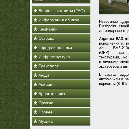
Вопросы и ответы (FAQ)
Информация об игре
Известные аддо
Flashpoint сво
Кампании
легендарные мод
Острова
Аддоны ВАЗ от 
исполнения и, 
Города и посёлки
день. ВАЗ-210
(OFP) - все 
Инфраструктура
текстурами, но
отличными звук
Транспорт
экстерьера и инт
В состав адд
Люди
автомобили в ра
варианты (ДПС).
Авиация
Бронетехника
Оружие
Прочее
Музыка