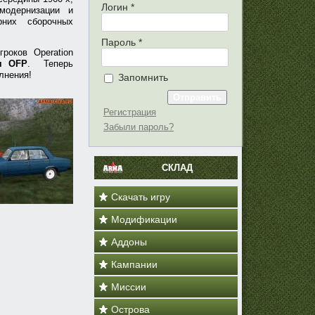
Логин
*
модернизации и
них сборочных
Пароль
*
роков Operation
я OFP
. Теперь
лнения!
Запомнить
Регистрация
Забыли пароль?
СКЛАД
Скачать игру
Модификации
Аддоны
Кампании
Миссии
Острова