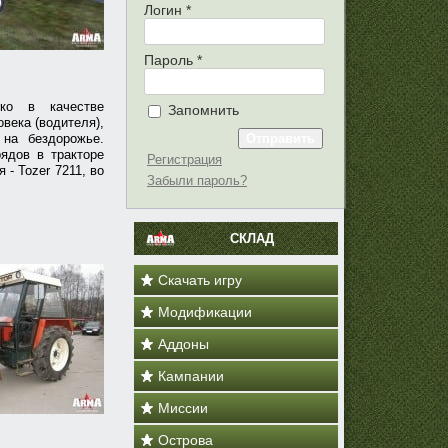
Логин
*
Пароль
*
ко в качестве
Запомнить
века (водителя),
 на бездорожье.
рядов в тракторе
Регистрация
 - Tozer 7211, во
Забыли пароль?
СКЛАД
Скачать игру
Модификации
Аддоны
Кампании
Миссии
Острова