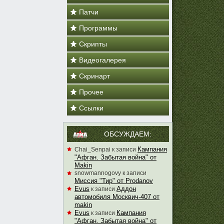
Патчи
Программы
Скрипты
Видеогалерея
Скринарт
Прочее
Ссылки
ОБСУЖДАЕМ:
Кампания
Chai_Senpai
к записи
"Афган. Забытая война" от
Makin
snowmannogovy
к записи
Миссия "Тир" от Prodanov
Evus
Аддон
к записи
автомобиля Москвич-407 от
makin
Evus
Кампания
к записи
"Афган. Забытая война" от