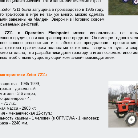
как социалистических, так и капиталистических стран.
 Zetor 7211 была запущена в производство в 1985 году.
то тракторов в игре не так уж много, можно сделать
были завезены на Малден, Эверон и в Ноговию совсем
исываемых действий.
r 7211 в Operation Flashpoint
можно использовать не толь
енного орудия, но и как транспортное средство. Он вмещает одного чело
нее сносно разгоняться и с лёгкостью преодолевает препятствия
а трактора практически полностью остеклена, защита от пуль и сна
мечательно, что разработчики дали трактору в игре несколько иное имя
бных тяжб с ныне существующей компанией-производителем.
актеристики Zetor 7211:
зводства - 1985-1999;
грегат - дизельный;
гателя - 3,6 литра;
о цилиндров - 4;
- 71 л.с.;
ая масса - 2903 кг;
ия - механическая 12-ступ.;
ьность кабины - 1 человек (в OFP/CWA - 1 человек);
база - 2240 мм.