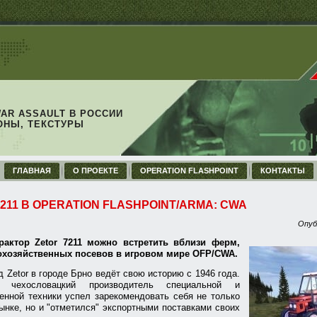
WAR ASSAULT В РОССИИ
ОНЫ, ТЕКСТУРЫ
ГЛАВНАЯ
О ПРОЕКТЕ
OPERATION FLASHPOINT
КОНТАКТЫ
211 В OPERATION FLASHPOINT/ARMA: CWA
Опуб
трактор
Zetor 7211
можно встретить вблизи ферм,
охозяйственных посевов в игровом мире OFP/CWA.
д Zetor в городе Брно ведёт свою историю с 1946 года.
чехословацкий производитель специальной и
енной техники успел зарекомендовать себя не только
ынке, но и "отметился" экспортными поставками своих