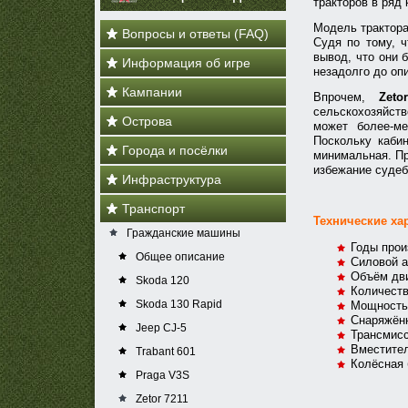
тракторов в ряд 
Модель трактора
Вопросы и ответы (FAQ)
Судя по тому, ч
вывод, что они 
Информация об игре
незадолго до оп
Кампании
Впрочем,
Zeto
сельскохозяйств
Острова
может более-ме
Поскольку кабин
Города и посёлки
минимальная. При
избежание суде
Инфраструктура
Транспорт
Технические хар
Гражданские машины
Годы прои
Общее описание
Силовой а
Объём дви
Skoda 120
Количеств
Skoda 130 Rapid
Мощность 
Снаряжённ
Jeep CJ-5
Трансмисс
Вместител
Trabant 601
Колёсная 
Praga V3S
Zetor 7211