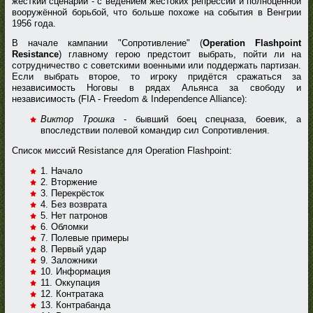
жёсткий сценарий - с ведением жестоких репрессий и полноценной
вооружённой борьбой, что больше похоже на события в Венгрии
1956 года.
В начале кампании "Сопротивление" (
Operation Flashpoint
Resistance
) главному герою предстоит выбрать, пойти ли на
сотрудничество с советскими военными или поддержать партизан.
Если выбрать второе, то игроку придётся сражаться за
независимость Ноговы в рядах Альянса за свободу и
независимость (FIA - Freedom & Independence Alliance):
Виктор Трошка
- бывший боец спецназа, боевик, а
впоследствии полевой командир сил Сопротивления.
Список миссий Resistance для Operation Flashpoint:
1. Начало
2. Вторжение
3. Перекрёсток
4. Без возврата
5. Нет патронов
6. Обломки
7. Полевые примеры
8. Первый удар
9. Заложники
10. Информация
11. Оккупация
12. Контратака
13. Контрабанда