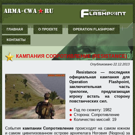
ГЛАВНАЯ
О ПРОЕКТЕ
OPERATION FLASHPOINT
КОНТАКТЫ
КАМПАНИЯ СОПРОТИВЛЕНИЕ (RESISTANCE)
Опубликовано
22.12.2013
Resistance — последняя
официальная кампания для
Operation Flashpoint,
заключительная часть
трилогии, предлагающая
игроку встать на сторону
повстанческих сил.
Год по сюжету: 1982
Сторона: Сопротивление
Количество миссий: 19
События
кампании Сопротивление
происходят на самом южном
и самом цивилизованном острове архипелага Ноговия (Nogova) за