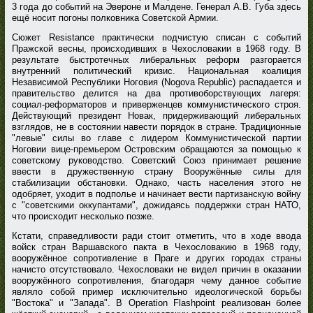
3 года до событий на Эвероне и Малдене. Генерал А.В. Губа здесь
ещё носит погоны полковника Советской Армии.
Сюжет Resistance практически подчистую списан с событий
Пражской весны, происходивших в Чехословакии в 1968 году. В
результате быстротечных либеральных реформ разгорается
внутренний политический кризис. Национальная коалиция
Независимой Республики Ноговия (Nogova Republic) распадается и
правительство делится на два противоборствующих лагеря:
социал-реформаторов и приверженцев коммунистического строя.
Действующий президент Новак, придерживающий либеральных
взглядов, не в состоянии навести порядок в стране. Традиционные
"левые" силы во главе с лидером Коммунистической партии
Ноговии вице-премьером Островским обращаются за помощью к
советскому руководство. Советский Союз принимает решение
ввести в дружественную страну Вооружённые силы для
стабилизации обстановки. Однако, часть населения этого не
одобряет, уходит в подполье и начинает вести партизанскую войну
с "советскими оккупантами", дожидаясь поддержки стран НАТО,
что происходит несколько позже.
Кстати, справедливости ради стоит отметить, что в ходе ввода
войск стран Варшавского пакта в Чехословакию в 1968 году,
вооружённое сопротивление в Праге и других городах страны
начисто отсутствовало. Чехословаки не видел причин в оказании
вооружённого сопротивления, благодаря чему данное событие
являло собой пример исключительно идеологической борьбы
"Востока" и "Запада". В Operation Flashpoint реализован более