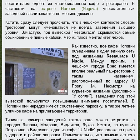
посетителем одного из многочисленных кафе и ресторанов. В
частности, на
острове Ноговия (Nogova)
увеселительных
заведений насчитывается не меньше дюжины.
Кстати, сразу следует прояснить, что в чешском контексте словом
"ресторан" могут именоваться не всегда заведения высшего
уровня. Зачастую, под вывеской "Restaurace" скрываются самые
обыкновенные пивные кабаки. Что ж, таков менталитет чехов.
Как известно, все кафе Ноговии
объединены в одну единую сеть
под названием
Restaurace U
Nudle
. Между прочим, в
чешском городе Брно имеется
вполне реальный паб-ресторан с
таким названием,
расположенный по адресу U
Posty 14. Несмотря на
курьёзное название (дословно -
"У сопли"), заведения под этой
вывеской пользуются повышенным внимание посетителей. В
Ноговии они нередко имеют собственную парковку, а так же летнее
уличное кафе на прилегающей территории.
Типичные примеры заведений такого рода можно встретить в
городах Липаны, Модрава, Видляков, Луков. Кстати, по пути из
Петровице в Видляков, одно из кафе "U Nudle" расположено прямо
у дороги в районе заправки. Примечательно, что помимо летнего
сада и обширной охраняемой стоянки для машин, заведение может