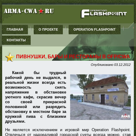
ГЛАВНАЯ
О ПРОЕКТЕ
OPERATION FLASHPOINT
КОНТАКТЫ
ПИВНУШКИ, БАРЫ И РЕСТОРАНЫ В OFP/CWA
Опубликовано
03.12.2012
Какой бы трудный
рабочий день не выдался, в
реальной жизни всегда есть
возможность снять
напряжение в обстановке
уютного кафе, скрасив вечер
со своей прекрасной
половиной или разрядить
обстановку в местном баре за
кружкой пива с близкими
друзьями.
Не является исключением и игровой мир Operation Flashpoint.
Отвлечься от надоедливой городской суеты всегда можно, став