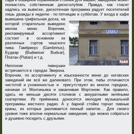
похвастать собственным диско-клубом. Правда, как гласит
надпись на вывеске, дискотечная программа радует посетителей
лишь дважды в неделю - по пятницам и субботам. У входа в кафе
вывешена грифельная доска, на
которой старательно выведено
мелом меню. Впрочем,
рекламируемый ассортимент
состоит в основном из
различных сортов чешского
пива: Гамбринус (Gambrinus),
Будвар (Budweiser Budvar),
Платан (Platan) и т.д.
Неплохие пивнушки
встречаются в городах Эверона.
Впрочем, по ассортименту и изысканности меню до ноговских
заведений им всё же далековато. При этом, пабы отличаются
чистотой и ухоженностью и присутствуют во многих городках,
начиная от Монтиньяка и заканчивая Мортоном. Как правило,
здесь не меньше десяти столиков с аккуратными зелёными
скатертями. Из приёмника доносится мелодия музыкальной
программы местного радио. А у барной стойки торчат пивные
краны, из которых разливается пенный напиток... Для своего
уровня тоже вполне нормальные заведения, где можно собраться
и душевно посидеть с друзьями.