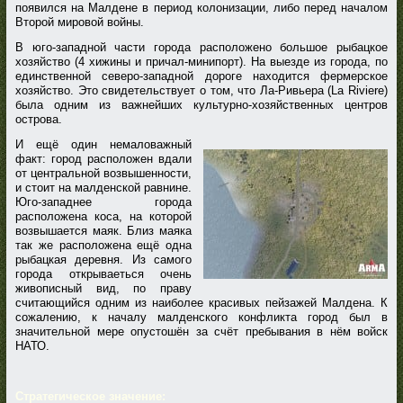
появился на Малдене в период колонизации, либо перед началом
Второй мировой войны.
В юго-западной части города расположено большое рыбацкое
хозяйство (4 хижины и причал-минипорт). На выезде из города, по
единственной северо-западной дороге находится фермерское
хозяйство. Это свидетельствует о том, что Ла-Ривьера (La Riviere)
была одним из важнейших культурно-хозяйственных центров
острова.
И ещё один немаловажный
факт: город расположен вдали
от центральной возвышенности,
и стоит на малденской равнине.
Юго-западнее города
расположена коса, на которой
возвышается маяк. Близ маяка
так же расположена ещё одна
рыбацкая деревня. Из самого
города открываеться очень
живописный вид, по праву
считающийся одним из наиболее красивых пейзажей Малдена. К
сожалению, к началу малденского конфликта город был в
значительной мере опустошён за счёт пребывания в нём войск
НАТО.
Стратегическое значение: