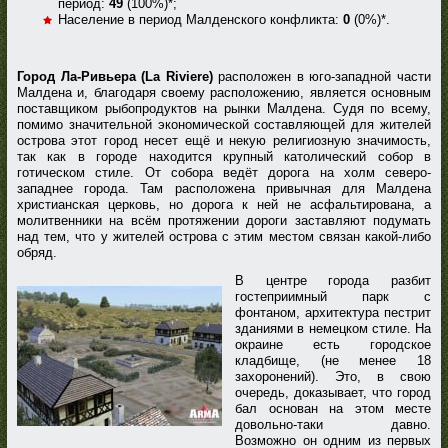
период:
49
(100%)*;
Население в период Малденского конфликта:
0
(0%)*.
Город Ла-Ривьера (La Riviere)
расположен в юго-западной части
Малдена и, благодаря своему расположению, является основным
поставщиком рыбопродуктов на рынки Малдена. Судя по всему,
помимо значительной экономической составляющей для жителей
острова этот город несет ещё и некую религиозную значимость,
так как в городе находится крупный католический собор в
готическом стиле. От собора ведёт дорога на холм северо-
западнее города. Там расположена привычная для Малдена
христианская церковь, но дорога к ней не асфальтирована, а
молитвенники на всём протяжении дороги заставляют подумать
над тем, что у жителей острова с этим местом связан какой-либо
обряд.
В центре города разбит
гостеприимный парк с
фонтаном, архитектура пестрит
зданиями в немецком стиле. На
окраине есть городское
кладбище, (не менее 18
захоронений). Это, в свою
очередь, доказывает, что город
бал основан на этом месте
довольно-таки давно.
Возможно он одним из первых