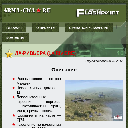
ГЛАВНАЯ
О ПРОЕКТЕ
OPERATION FLASHPOINT
КОНТАКТЫ
ЛА-РИВЬЕРА (LA RIVIERE)
Опубликовано
08.10.2012
Описание:
Расположение — остров
Малден;
Число жилых домов —
11
;
Дополнительные
строения — церковь,
католический храм,
маяк, причал, ферма;
Координаты на карте —
Cj74
;
Население на начальный