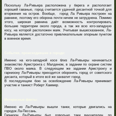
Поскольку Ла-Ривьера расположена у берега и распологает
хорошей гаванью, город считается удачной десантной точкой для
вторжения на остров. Вообще, город Ла Ривьера построен на
равнине, поэтому его оборона почти ничем не затруднена. Помимо
этого, широкая равнина даёт возможность контролировать
большие территории около города, а так же всю юго-западную
косу, на которой расположен маяк. Учитывая вышесказанное, Ла-
Ривьера является достаточно привлекательным опорным пунктом
в военное время.
События, происходившие в городе:
Именно на юго-западной косе близ Ла-Ривьеры начинаеться
знакомство Армстронга с Малденом, в задании по охране систем
ПВО около маяка. В следующем же задании Армстронгу и
гарнизону Ла-Ривьеры приходится оборонять город от советского
десанта, который в итоге всё же захватит город.
В последующем бою за освобождение Ла-Ривьеры принимает
участие и танкист Роберт Хаммер.
Интересные факты:
Именно из Ла-Ривьеры вышли танки, которые двигались на
городок Ла-Пессань.
Гарнизон Ла-Ривьеры был довольно таки внушителен, по