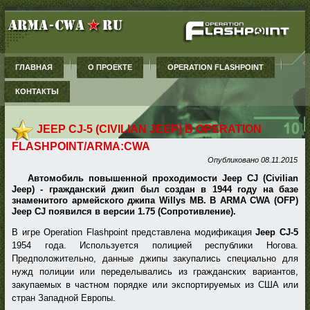
ГЛАВНАЯ
О ПРОЕКТЕ
OPERATION FLASHPOINT
КОНТАКТЫ
JEEP CJ-5 (CIVILIAN JEEP) В OPERATION
FLASHPOINT/ARMA:CWA
Опубликовано
08.11.2015
Автомобиль повышенной проходимости Jeep CJ (Civilian
Jeep) - гражданский джип был создан в 1944 году на базе
знаменитого армейского джипа Willys MB. В ARMA CWA (OFP)
Jeep CJ появился в версии 1.75 (Сопротивление).
В игре Operation Flashpoint представлена модификация
Jeep CJ-5
1954 года. Используется полицией республики Ногова.
Предположительно, данные джипы закупались специально для
нужд полиции или переделывались из гражданских вариантов,
закупаемых в частном порядке или экспортируемых из США или
стран Западной Европы.