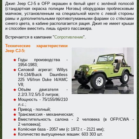
Джип Jeep CJ-5 в OFP окрашен в белый цвет с зелёной полосой
(стандартная окраска полиции Ноговы) оборудован проблесковым
маячком, установленным на специальной мачте с левой стороны
рамы и дополнительными противотуманными фарами со стёклами
синего цвета, в кабине располагается рация. Джип не имеет крыши
и способен вместить лишь одного пассажира.
Встречается в кампании "
Сопротивление
".
Технические характеристики
Jeep CJ-5:
Годы производства -
1954-1983;
Силовой агрегат: Willys
F4-134/Buick Dauntless
225 V6/Iron Duke I4/AMC
V8;
Объём двигателя -
2.2/3.7/2.5/5.0 литров;
Мощность - 75/155/86/210
л.с.;
Привод - полный;
Трансмиссия - механическая;
Вместительность салона - 2 человека (в OFP/CWA -
2 человека);
Колёсная база - 2057 мм (с 1972 г. - 2121 мм);
Количество выпущенных машин: 603 303 шт.