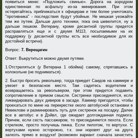
появиться меню: «Подложить свинью». Дорога на аэродром
единственная по асфальту из-за минирования. При этом
остерегайтесь приближаться к офицерам и тем более уничтожать
"противника" - последствия будут убойные. Не мешкая уезжайте
тем же путем. Дальше дело техники, пока она шевелится, ну а
дальше пешком. Ветерану, кроме десантной группы придется
расправляться еще и с двумя M113, посылаемыми на их
поддержку (у десантной группы есть все необходимое для их
достойной встречи).
Вопрос:
7. Верещагин
Ответ: Выкрутиться можно двумя путями.
1.Отстреляться (у Ветерана 1 обойма) самому, спрятавшись в
колокольне (не подниматься).
2. Быстро бросить револьвер, тогда приедет Саидов на хаммере и
увезет в безопасное место. Там садитесь водителем и
возвращаетесь за револьвером, при этом придется подавить
сопротивление в прямом смысле. Сестренки присоединятся, если
ликвидировать двух диверов в засаде. Хаммер пригодится, чтобы
проехаться по мине на перекрестке около автобусной остановки в
Невеклове и разминировать путь для сестренок на посадку. Далее
все в автобус и в Дэйвл, где ожидает долгожданная подмога.
Причем, если сесть пассажиром, то присоединяется пехота. Если
стрелком, просто получишь пинка. Если пилотом, то вертухи. С
вертухами нужно осторожно, т.к. они норовят друг на друга
залезть прямо в воздухе! (возможен вариант сначала зачистить