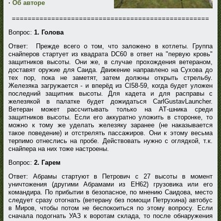
·
Об авторе
==================================================
Вопрос:
1. Голова
Ответ: Прежде всего о том, что заложено в котлеты. Группа
снайперов стартует из квадрата DC60 в ответ на "первую кровь"
защитников высоты. Они же, в случае прохождения ветераном,
доставят оружие для Саида. Движение направлено на Сухова до
тех пор, пока не заметят, затем должны открыть стрельбу.
Железяка загружается - и вперёд из CI58-59, когда будет уложен
последний защитник высоты. Для кадета и для расправы с
железякой в палатке будет дожидаться CarlGustavLauncher.
Ветеран может рассчитывать только на АТ-шника среди
защитников высоты. Если его аккуратно уложить в сторонке, то
можно к тому же уделать железяку заранее (не наказывается
такое поведение) и отстрелять пассажиров. Они к этому весьма
терпимо отнеслись на пробе. Действовать нужно с оглядкой, т.к.
снайпера на них тоже настроены.
Вопрос:
2. Гарем
Ответ: Абрамы стартуют в Петрович с 27 высоты в момент
уничтожения (другими Абрамами из EH62) грузовика или его
командира. По прибытии в безопасное, по мнению Саидова, место
следует сразу отогнать (ветерану без помощи Петрухина) автобус
в Миров, чтобы потом не беспокоиться по этому вопросу. Если
сначала подогнать УАЗ к воротам склада, то после обнаружения