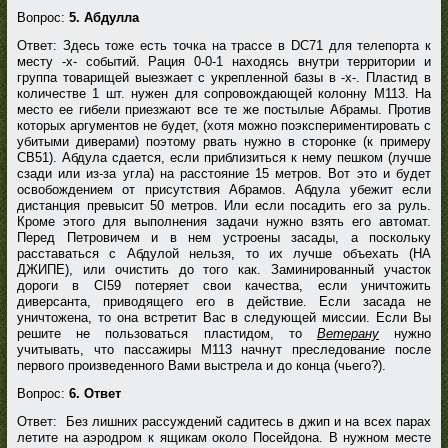
Вопрос:
5. Абдулла
Ответ: Здесь тоже есть точка на трассе в DC71 для телепорта к
месту -х- событий. Рация 0-0-1 находясь внутри территории и
группа товарищей выезжает с укрепленной базы в -х-. Пластид в
количестве 1 шт. нужен для сопровождающей колонну M113. На
место ее гибели приезжают все те же постылые Абрамы. Против
которых аргументов не будет, (хотя можно поэкспериментировать с
убитыми диверами) поэтому рвать нужно в сторонке (к примеру
CB51). Абдула сдается, если приблизиться к нему пешком (лучше
сзади или из-за угла) на расстояние 15 метров. Вот это и будет
освобождением от присутствия Абрамов. Абдула убежит если
дистанция превысит 50 метров. Или если посадить его за руль.
Кроме этого для выполнения задачи нужно взять его автомат.
Перед Петровичем и в нем устроены засады, а поскольку
расставаться с Абдулой нельзя, то их лучше объехать (НА
ДЖИПЕ), или очистить до того как. Заминированный участок
дороги в CI59 потеряет свои качества, если уничтожить
диверсанта, приводящего его в действие. Если засада не
уничтожена, то она встретит Вас в следующей миссии. Если Вы
решите не пользоваться пластидом, то
Ветерану
нужно
учитывать, что пассажиры M113 начнут преследование после
первого произведенного Вами выстрела и до конца (чьего?).
Вопрос:
6. Ответ
Ответ: Без лишних рассуждений садитесь в джип и на всех парах
летите на аэродром к ящикам около Посейдона. В нужном месте