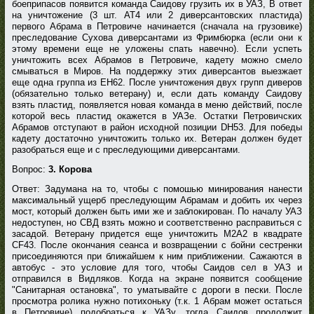
боеприпасов появится команда Саидову грузить их в УАЗ, В ответ
на уничтожение (3 шт. АТ4 или 2 диверсантовских пластида)
первого Абрама в Петровиче начинается (сначала на грузовике)
преследование Сухова диверсантами из Фримбюрка (если они к
этому времени еще не уложены спать навечно). Если успеть
уничтожить всех Абрамов в Петровиче, кадету можно смело
смываться в Миров. На поддержку этих диверсантов выезжает
еще одна группа из EH62. После уничтожения двух групп диверов
(обязательно только ветерану) и, если дать команду Саидову
взять пластид, появляется новая команда в меню действий, после
которой весь пластид окажется в УАЗе. Остатки Петровичских
Абрамов отступают в район исходной позиции DH53. Для победы
кадету достаточно уничтожить только их. Ветеран должен будет
разобраться еще и с преследующими диверсантами.
Вопрос:
3. Корова
Ответ: Задумана на то, чтобы с помошью минирования нанести
максимальный ущерб преследующим Абрамам и добить их через
мост, который должен быть ими же и заблокирован. По началу УАЗ
недоступен, но СВД взять можно и соответственно расправиться с
засадой. Ветерану придется еще уничтожить М2А2 в квадрате
CF43. После окончания сеанса и возвращении с бойни сестренки
присоединяются при ближайшем к ним приближении. Сажаются в
автобус - это условие для того, чтобы Саидов сел в УАЗ и
отправился в Видляков. Когда на экране появится сообщение
"Санитарная остановка", то уматывайте с дороги в пески. После
просмотра ролика нужно потихоньку (т.к. 1 Абрам может остаться
в Петровиче) подобраться к УАЗу, тогда Саидов продолжит