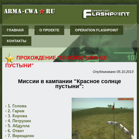
ГЛАВНАЯ
О ПРОЕКТЕ
OPERATION FLASHPOINT
КОНТАКТЫ
ПРОХОЖДЕНИЕ "КРАСНОЕ СОЛНЦЕ
ПУСТЫНИ"
Опубликовано
05.10.2013
Миссии в кампании "Красное солнце
пустыни":
·
1. Голова
·
2. Гарем
·
3. Корова
·
4. Петрухин
·
5. Абдулла
·
6. Ответ
·
7. Верещагин