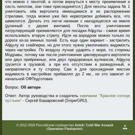
что можно с пехотой, а потом вернуться к месту приземления и
сесть пилотом, они тоже присоединятся.) Для пехоты задача № 1
уничтожить оба вертолета имеющимися в их распоряжении
стрелами, тогда можно уже без нервотрепки добивать все, что
шевелится. Делать это легче начиная с находящегося на земле
(длинный с двумя винтами). После его уничтожения
патрулирующий приземляется для посадки Абдулы - самое время
использовать вторую стрелу. Идти на аэродром можно только по
дороге из-за минных полей. Есть еще один вариант - застрелить
Абдулу из снайперки, но для этого нужно увеличивать видимость
через настройки. По воздуху лучше ударять с моря, со стороны
Модравы, потому как после уничтожения циклирующего вертолета
или двух прибрежных, или двух придорожных вулкансов, Абдула
грузится в грузовой, а при его отсутствии в разведочный, и
направляется в ту сторону. Сам я для прохождения миссии
видимость в настройках прибавлял до 2 км., но это зависит от
начальной ОФПодготовки.
Вопрос:
Об авторе
Ответ: Автор руководства и создатель
кампании "Красное солнце
пустыни"
- Сергей Башаровский (SniperGRU).
© 2012-2026 Российское сообщество
ArmA: Cold War Assault
(
Operation Flashpoint
)