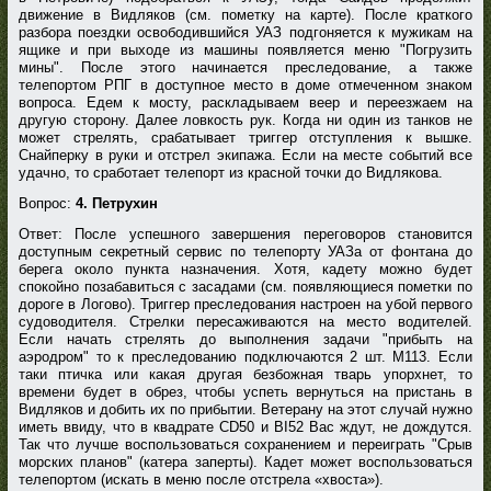
движение в Видляков (см. пометку на карте). После краткого
разбора поездки освободившийся УАЗ подгоняется к мужикам на
ящике и при выходе из машины появляется меню "Погрузить
мины". После этого начинается преследование, а также
телепортом РПГ в доступное место в доме отмеченном знаком
вопроса. Едем к мосту, раскладываем веер и переезжаем на
другую сторону. Далее ловкость рук. Когда ни один из танков не
может стрелять, срабатывает триггер отступления к вышке.
Снайперку в руки и отстрел экипажа. Если на месте событий все
удачно, то сработает телепорт из красной точки до Видлякова.
Вопрос:
4. Петрухин
Ответ: После успешного завершения переговоров становится
доступным секретный сервис по телепорту УАЗа от фонтана до
берега около пункта назначения. Хотя, кадету можно будет
спокойно позабавиться с засадами (см. появляющиеся пометки по
дороге в Логово). Триггер преследования настроен на убой первого
судоводителя. Стрелки пересаживаются на место водителей.
Если начать стрелять до выполнения задачи "прибыть на
аэродром" то к преследованию подключаются 2 шт. М113. Если
таки птичка или какая другая безбожная тварь упорхнет, то
времени будет в обрез, чтобы успеть вернуться на пристань в
Видляков и добить их по прибытии. Ветерану на этот случай нужно
иметь ввиду, что в квадрате СD50 и BI52 Вас ждут, не дождутся.
Так что лучше воспользоваться сохранением и переиграть "Срыв
морских планов" (катера заперты). Кадет может воспользоваться
телепортом (искать в меню после отстрела «хвоста»).