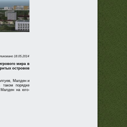
ликовано
18.05.2014
игрового мира в
арнтых островов
олгуев, Малден и
в таком порядке
 Малден на юго-