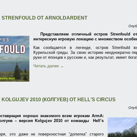
 STRENFOULD ОТ ARNOLDARDENT
Опуб
Представляем отличный остров Strenfould от
интересную игровую локацию с множеством особе
Как сообщается в легенде, остров Strenfould в
Курильской гряды. За свою историю неоднократно пе
руки от японцев к русским и, как результат, имеет бог
Читать далее
→
KOLGUJEV 2010 (КОЛГУЕВ) ОТ HELL'S CIRCUS
Опуб
еставрация хорошо знакомого всем игрокам ArmA:
лгуев – версия Kolgujev 2010 от команды Hell’s
оря, это даже не поверхностная “допилка” старого