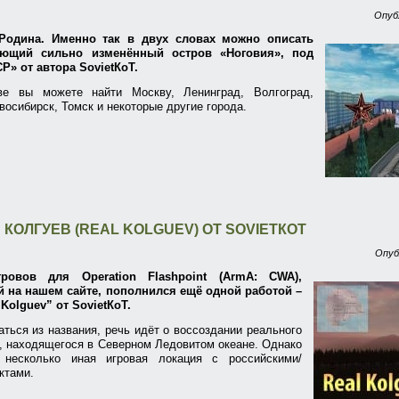
Опуб
Родина. Именно так в двух словах можно описать
ющий сильно изменённый остров «Ноговия», под
Р» от автора SovietКоТ.
ве вы можете найти Москву, Ленинград, Волгоград,
восибирск, Томск и некоторые другие города.
 КОЛГУЕВ (REAL KOLGUEV) ОТ SOVIETКОТ
Опуб
ровов для Operation Flashpoint (ArmA: CWA),
 на нашем сайте, пополнился ещё одной работой –
Kolguev” от SovietКоТ.
аться из названия, речь идёт о воссоздании реального
, находящегося в Северном Ледовитом океане. Однако
несколько иная игровая локация с российскими/
ктами.