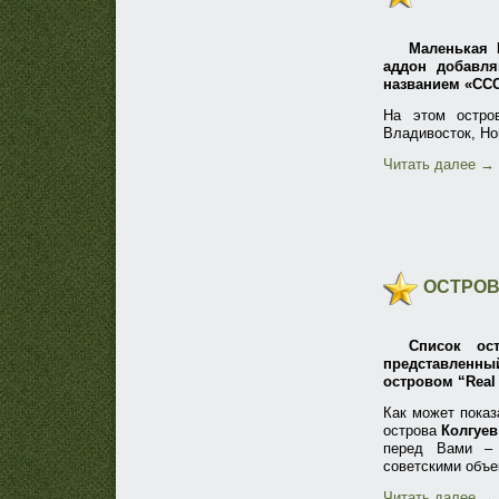
Маленькая 
аддон добавля
названием «ССС
На этом остро
Владивосток, Но
Читать далее
→
ОСТРОВ
Список ост
представленный
островом “Real 
Как может показ
острова
Колгуев
перед Вами – 
советскими объе
Читать далее
→