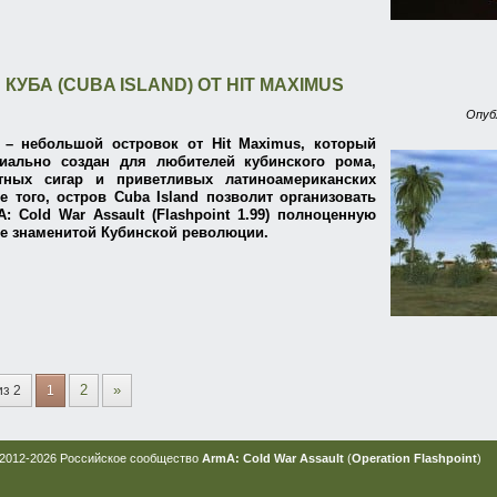
КУБА (CUBA ISLAND) ОТ HIT MAXIMUS
Опуб
d – небольшой островок от Hit Maximus, который
иально создан для любителей кубинского рома,
тных сигар и приветливых латиноамериканских
е того, остров Cuba Island позволит организовать
: Cold War Assault (Flashpoint 1.99) полноценную
е знаменитой Кубинской революции.
2
»
из 2
1
2012-2026 Российское сообщество
ArmA: Cold War Assault
(
Operation Flashpoint
)