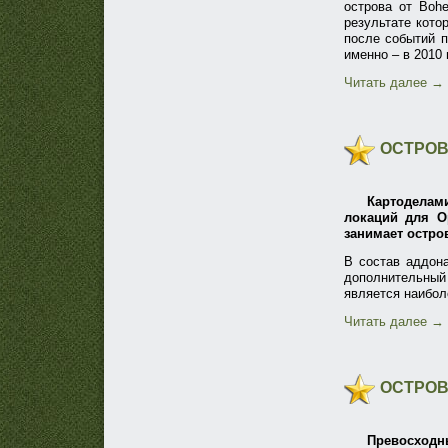
острова от Bohe
результате кото
после событий пе
именно – в 2010 
Читать далее
→
ОСТРОВ
Картоделам
локаций для Op
занимает остро
В состав аддон
дополнительный
является наибол
Читать далее
→
ОСТРОВ 
Превосходны