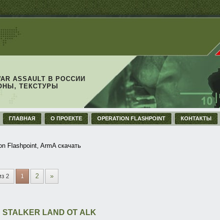
WAR ASSAULT В РОССИИ
ОНЫ, ТЕКСТУРЫ
ГЛАВНАЯ
О ПРОЕКТЕ
OPERATION FLASHPOINT
КОНТАКТЫ
on Flashpoint, ArmA скачать
2
»
из 2
1
 STALKER LAND ОТ ALK