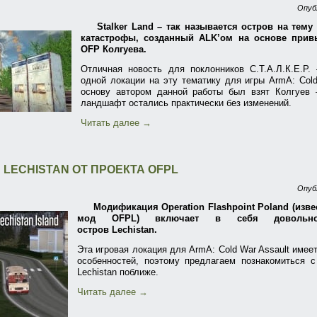
Опуб
Stalker Land – так называется остров на тем
катастрофы, созданный ALK’ом на основе прив
OFP Колгуева.
Отличная новость для поклонников С.Т.А.Л.К.Е.Р.
одной локации на эту тематику для игры ArmA: Cold
основу автором данной работы был взят Колгуев 
ландшафт остались практически без изменений.
Читать далее
→
 LECHISTAN ОТ ПРОЕКТА OFPL
Опуб
Модификация Operation Flashpoint Poland (изве
мод OFPL) включает в себя довольно
остров Lechistan.
Эта игровая локация для ArmA: Cold War Assault имее
особенностей, поэтому предлагаем познакомиться 
Lechistan поближе.
Читать далее
→