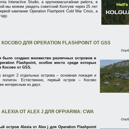
mia Interactive Studio, а крупномасштабная работа, в
рой мы можем увидеть советский Колгуев через 25 лет
рвой кампании Operation Flashpoint Cold War Crisis, а
году.
 КОСОВО ДЛЯ OPERATION FLASHPOINT ОТ GSS
Опуб
и было создано множество различных островов и
eration Flashpoint, особое место среди которых
в Косово от GSS.
а входят 2 отдельных острова – основная локация и
 полигон. Естественно, первый остров – Косово
ее интересным из двух.
ALEXIA ОТ ALEX J ДЛЯ OFP/ARMA: CWA
Опуб
й остров Alexia от Alex j для Operation Flashpoint