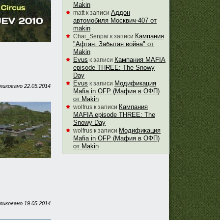
Makin
Аддон
matt
к записи
автомобиля Москвич-407 от
makin
Кампания
Chai_Senpai
к записи
"Афган. Забытая война" от
Makin
Evus
Кампания MAFIA
к записи
episode THREE: The Snowy
Day
Evus
Модификация
к записи
ликовано
22.05.2014
Mafia in OFP (Мафия в ОФП)
от Makin
Кампания
wolfrus
к записи
MAFIA episode THREE: The
Snowy Day
Модификация
wolfrus
к записи
Mafia in OFP (Мафия в ОФП)
от Makin
ликовано
19.05.2014