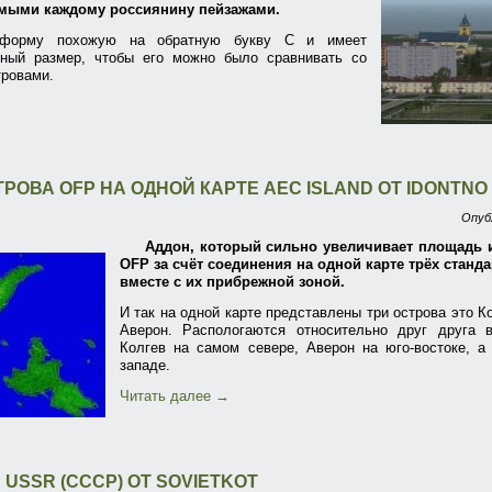
омыми каждому россиянину пейзажами.
 форму похожую на обратную букву С и имеет
пный размер, чтобы его можно было сравнивать со
тровами.
ТРОВА OFP НА ОДНОЙ КАРТЕ AEC ISLAND ОТ IDONTNO
Опуб
Аддон, который сильно увеличивает площадь 
OFP за счёт соединения на одной карте трёх станд
вместе с их прибрежной зоной.
И так на одной карте представлены три острова это К
Аверон. Распологаются относительно друг друга 
Колгев на самом севере, Аверон на юго-востоке, а
западе.
Читать далее
→
 USSR (СССР) ОТ SOVIETKOT