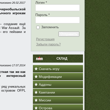
Логин
*
ликовано
26.02.2017
у чернобыльской
ычного игрокам
Пароль
*
 – создание ещё
Запомнить
 War Assault. За
– его пейзажи и
Регистрация
Забыли пароль?
СКЛАД
ликовано
17.07.2014
Скачать игру
стная так же как
 интересный
Модификации
Аддоны
т ряд уникальных
с островом OFPL
Кампании
Миссии
Острова