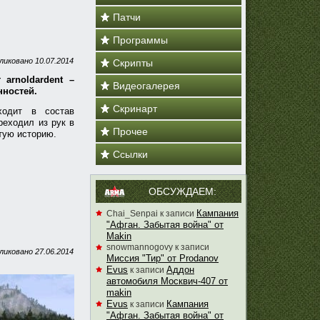
Патчи
Программы
ликовано
10.07.2014
Скрипты
 arnoldardent –
Видеогалерея
нностей.
Скринарт
ходит в состав
реходил из рук в
Прочее
атую историю.
Ссылки
ОБСУЖДАЕМ:
Кампания
Chai_Senpai
к записи
"Афган. Забытая война" от
Makin
snowmannogovy
к записи
ликовано
27.06.2014
Миссия "Тир" от Prodanov
Evus
Аддон
к записи
автомобиля Москвич-407 от
makin
Evus
Кампания
к записи
"Афган. Забытая война" от