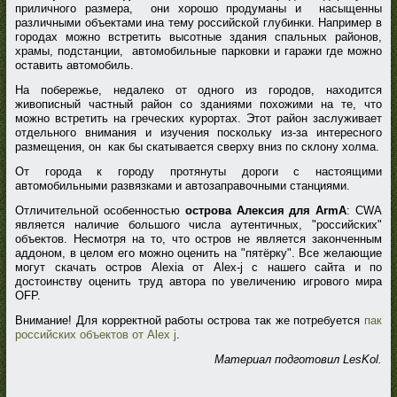
приличного размера, они хорошо продуманы и насыщенны
различными объектами ина тему российской глубинки. Например в
городах можно встретить высотные здания спальных районов,
храмы, подстанции, автомобильные парковки и гаражи где можно
оставить автомобиль.
На побережье, недалеко от одного из городов, находится
живописный частный район со зданиями похожими на те, что
можно встретить на греческих курортах. Этот район заслуживает
отдельного внимания и изучения поскольку из-за интересного
размещения, он как бы скатывается сверху вниз по склону холма.
От города к городу протянуты дороги с настоящими
автомобильными развязками и автозаправочными станциями.
Отличительной особенностью
острова Алексия для ArmA
: CWA
является наличие большого числа аутентичных, "российских"
объектов. Несмотря на то, что остров не является законченным
аддоном, в целом его можно оценить на "пятёрку". Все желающие
могут скачать остров Alexia от Alex-j с нашего сайта и по
достоинству оценить труд автора по увеличению игрового мира
OFP.
Внимание! Для корректной работы острова так же потребуется
пак
российских объектов от Alex j
.
Материал подготовил LesKol.