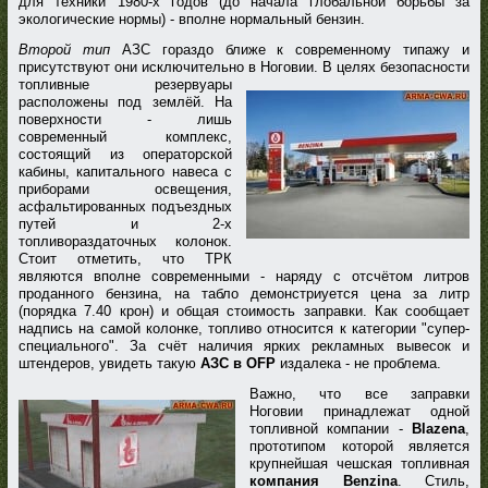
для техники 1980-х годов (до начала глобальной борьбы за
экологические нормы) - вполне нормальный бензин.
Второй тип
АЗС гораздо ближе к современному типажу и
присутствуют они исключительно в Ноговии. В целях безопасности
топливные резервуары
расположены под землёй. На
поверхности - лишь
современный комплекс,
состоящий из операторской
кабины, капитального навеса с
приборами освещения,
асфальтированных подъездных
путей и 2-х
топливораздаточных колонок.
Стоит отметить, что ТРК
являются вполне современными - наряду с отсчётом литров
проданного бензина, на табло демонстриуется цена за литр
(порядка 7.40 крон) и общая стоимость заправки. Как сообщает
надпись на самой колонке, топливо относится к категории "супер-
специального". За счёт наличия ярких рекламных вывесок и
штендеров, увидеть такую
АЗС в OFP
издалека - не проблема.
Важно, что все заправки
Ноговии принадлежат одной
топливной компании -
Blazena
,
прототипом которой является
крупнейшая чешская топливная
компания Benzina
. Стиль,