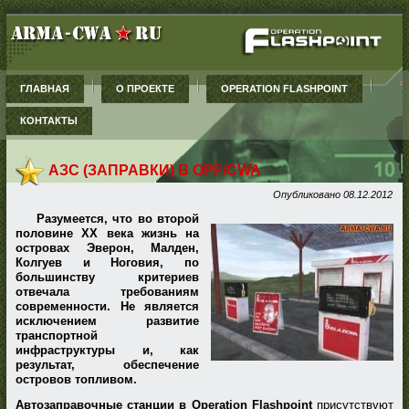
ГЛАВНАЯ
О ПРОЕКТЕ
OPERATION FLASHPOINT
КОНТАКТЫ
АЗС (ЗАПРАВКИ) В OPF/CWA
Опубликовано
08.12.2012
Разумеется, что во второй
половине XX века жизнь на
островах Эверон, Малден,
Колгуев и Ноговия, по
большинству критериев
отвечала требованиям
современности. Не является
исключением развитие
транспортной
инфраструктуры и, как
результат, обеспечение
островов топливом.
Автозаправочные станции в Operation Flashpoint
присутствуют