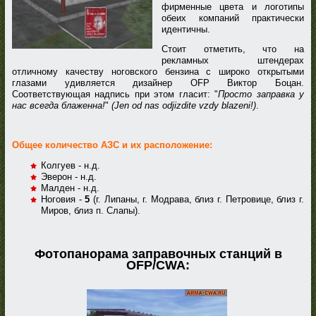
фирменные цвета и логотипы
обеих компаний практически
идентичны.
Стоит отметить, что на
рекламных штендерах
отличному качеству ноговского бензина с широко открытыми
глазами удивляется дизайнер OFP Виктор Боцан.
Соответствующая надпись при этом гласит: "
Просто заправка у
нас всегда блаженна!
"
(Jen od nas odjizdite vzdy blazeni!)
.
Общее количество АЗС и их расположение:
Колгуев - н.д.
Эверон - н.д.
Малден - н.д.
Ноговия -
5
(г. Липаны, г. Модрава, близ г. Петровице, близ г.
Миров, близ п. Слапы).
Фотопанорама заправочных станций в
OFP/CWA: