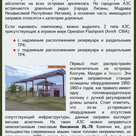
абсолютно на всех островах архипелага. Но городские АЗС
встречаются довольно редко (города Липаны, Модрава
Независимой Республики Ноговия), а основная часть имеющихся
заправок относятся к категории дорожных.
Если оценивать компоновку, можно выделить 2 типа АЗС,
присутствующих в игровом мире Operation Flashpoint (ArmA: CWA):
с надземным расположением резервуара и раздельными
ТРК;
с подземным расположением резервуара и раздельными
ТРК.
Первый тип
распространён
исключительно на островах
Колгуев, Малден и
Эверон
. Эти
старые заправочные станции
оснащены оборудованием 1950-
1960-х годов, как правило имеют
одну топливораздаточную
колонку с ручной регулировкой
длины шланга. Стоит отметить,
что из-за устаревшего
оборудования и отсутствия
сопутствующей инфраструктуры, данные заправки выглядят
весьма аскетично. На таких АЗС можно заправиться
низкооктановым смесевым
бензином BL-78
. Конечно же, для
большинства современных машин такое топливо неприемлемо, но