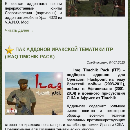
В состав аддон-пака вошли
переработанные юниты
Сопротивления (партизаны) и
аддон автомобиля Урал-4320 из
V.A.N.O. Mod.
Читать далее
→
ПАК АДДОНОВ ИРАКСКОЙ ТЕМАТИКИ ITP
(IRAQ TIMCHIK PACK)
Опубликовано
04.07.2015
Iraq Timchik Pack (ITP) –
подборка аддонов для
Operation Flashpoint на тему
Иракской войны (2003-2011),
войны в Афганистане (2001-
2014) и военного присутствия
США в Африке от Timchik.
Аддон-пак содержит большое
число юнитов и некоторые
образцы военной техники
различных противоборствующих
сторон: от иракских повстанцев и талибов до армии Ирана и США.
Предназначен для создания тематических миссий.