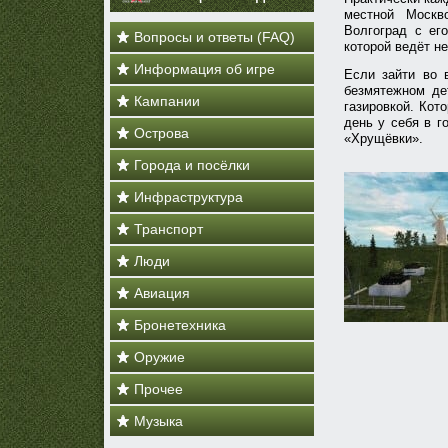
местной Москв
Волгоград с ег
Вопросы и ответы (FAQ)
которой ведёт н
Информация об игре
Если зайти во 
безмятежном де
Кампании
газировкой. Кот
день у себя в г
Острова
«Хрущёвки».
Города и посёлки
Инфраструктура
Транспорт
Люди
Авиация
Бронетехника
Оружие
Прочее
Музыка