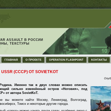
WAR ASSAULT В РОССИИ
ОНЫ, ТЕКСТУРЫ
ГЛАВНАЯ
О ПРОЕКТЕ
OPERATION FLASHPOINT
КОНТАКТЫ
 USSR (СССР) ОТ SOVIETKOT
Опуб
Родина. Именно так в двух словах можно описать
ющий сильно изменённый остров «Ноговия», под
Р» от автора SovietКоТ.
ве вы можете найти Москву, Ленинград, Волгоград,
восибирск, Томск и некоторые другие города.
дый «город» можно узнать почти сразу, особенно легко с