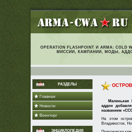
OPERATION FLASHPOINT И ARMA: COLD 
МИССИИ, КАМПАНИИ, МОДЫ, АДД
РАЗДЕЛЫ
ОСТРОВ
Главная
Маленькая 
Новости
аддон добавля
названием «ССС
Военторг
На этом остро
Владивосток, Но
ЭНЦИКЛОПЕДИЯ
Практически каж