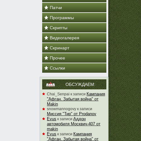
Патчи
Программы
Скрипты
Видеогалерея
Скринарт
Прочее
Ссылки
ОБСУЖДАЕМ:
Кампания
Chai_Senpai
к записи
"Афган. Забытая война" от
Makin
snowmannogovy
к записи
Миссия "Тир" от Prodanov
Evus
Аддон
к записи
автомобиля Москвич-407 от
makin
Evus
Кампания
к записи
"Афган. Забытая война" от