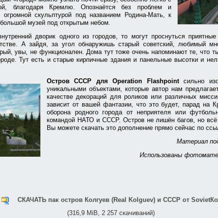
ой, благодаря Кремлю. Опознаётся без проблем и
о огромной скульптурой под названием Родина-Мать, к
ебольшой музей под открытым небом.
внутренний дворик одного из городов, то могут проснуться приятные
тстве. А зайдя, за угол обнаружишь старый советский, любимый мн
орый, увы, не функционален. Дома тут тоже очень напоминают те, что 
ороде. Тут есть и старые кирпичные здания и панельные высотки и н
Остров СССР для Operation Flashpoint
сильно изо
уникальными объектами, которые автор нам предлагае
качестве декораций для роликов или различных мисси
зависит от вашей фантазии, что это будет, парад на 
оборона родного города от неприятеля или футбол
командой НАТО и СССР. Остров не лишён багов, но всё
Вы можете скачать это дополнение прямо сейчас по ссы
Материал под
Использованы фотоматер
СКАЧАТЬ пак остров Колгуев (Real Kolguev) и СССР от SovietК
(316,9 MiB, 2 257 скачиваний)