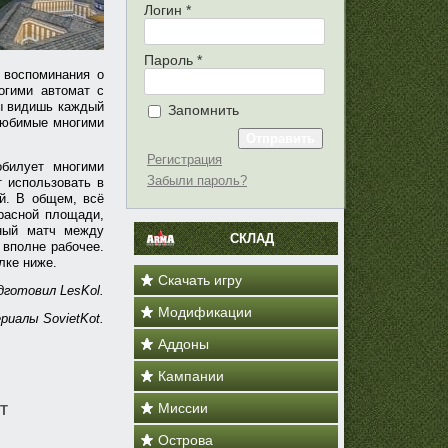
Логин
*
Пароль
*
 воспоминания о
огими автомат с
ты видишь каждый
Запомнить
елюбимые многими
Регистрация
билует многими
Забыли пароль?
т использовать в
й. В общем, всё
Красной площади,
ьный матч между
СКЛАД
 вполне рабочее.
лке ниже.
Скачать игру
готовил LesKol.
Модификации
иалы SovietKot.
Аддоны
Кампании
Миссии
оТ
Острова