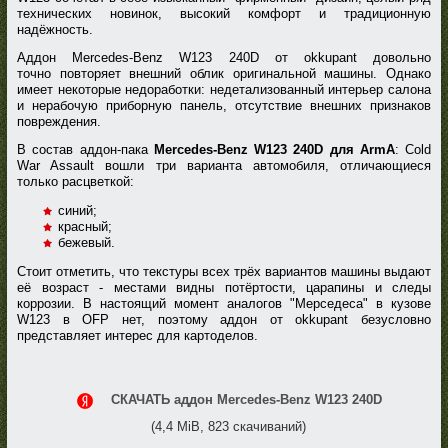
технических новинок, высокий комфорт и традиционную
надёжность.
Аддон Mercedes-Benz W123 240D от okkupant довольно
точно повторяет внешний облик оригинальной машины. Однако
имеет некоторые недоработки: недетализованный интерьер салона
и нерабочую приборную панель, отсутствие внешних признаков
повреждения.
В состав аддон-пака
Mercedes-Benz W123 240D для ArmA
: Cold
War Assault вошли три варианта автомобиля, отличающиеся
только расцветкой:
синий;
красный;
бежевый.
Стоит отметить, что текстуры всех трёх вариантов машины выдают
её возраст - местами видны потёртости, царапины и следы
коррозии. В настоящий момент аналогов "Мерседеса" в кузове
W123 в OFP нет, поэтому аддон от okkupant безусловно
представляет интерес для картоделов.
СКАЧАТЬ аддон Mercedes-Benz W123 240D
(4,4 MiB, 823 скачиваний)