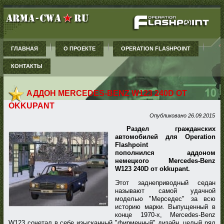
ГЛАВНАЯ
О ПРОЕКТЕ
OPERATION FLASHPOINT
КОНТАКТЫ
АДДОН MERCEDES-BENZ W123 240D ОТ
OKKUPANT
Опубликовано
26.09.2015
Раздел гражданских
автомобилей для Operation
Flashpoint
пополнился аддоном
немецкого Mercedes-Benz
W123 240D от okkupant.
Этот заднеприводный седан
называют самой удачной
моделью "Мерседес" за всю
историю марки. Выпущенный в
конце 1970-х, Mercedes-Benz
W123 сочетал в себе изысканный "фирменный" дизайн, целый ряд