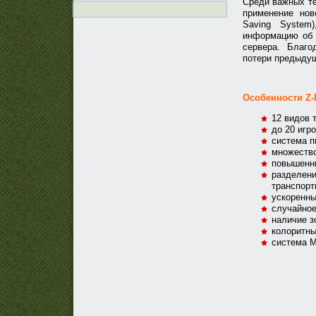
Среди важных те
применение нов
Saving System
информацию об 
сервера. Благо
потери предыдущ
Особенности Z-D
12 видов 
до 20 игро
система п
множество
повышенны
разделени
транспорт
ускоренны
случайное
наличие з
колоритны
система M