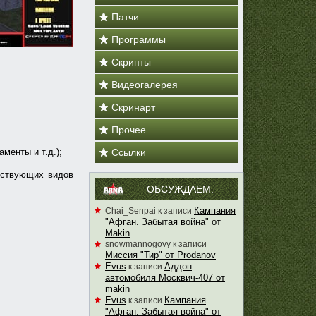
Патчи
Программы
Скрипты
Видеогалерея
Скринарт
Прочее
менты и т.д.);
Ссылки
етствующих видов
ОБСУЖДАЕМ:
Кампания
Chai_Senpai
к записи
"Афган. Забытая война" от
Makin
snowmannogovy
к записи
Миссия "Тир" от Prodanov
Evus
Аддон
к записи
автомобиля Москвич-407 от
makin
Evus
Кампания
к записи
"Афган. Забытая война" от