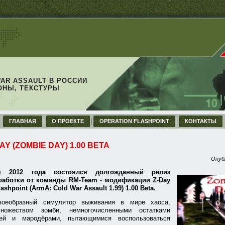
WAR ASSAULT В РОССИИ
ОНЫ, ТЕКСТУРЫ
ГЛАВНАЯ
О ПРОЕКТЕ
OPERATION FLASHPOINT
КОНТАКТЫ
AY (ZOMBIE DAY) 1.00 BETA
Опуб
я 2012 года состоялся долгожданный релиз
работки от команды RM-Team - модификации Z-Day
ashpoint (ArmA: Cold War Assault 1.99) 1.00 Beta.
воеобразный симулятор выживания в мире хаоса,
ножеством зомби, немногочисленными остатками
й и мародёрами, пытающимися воспользоваться