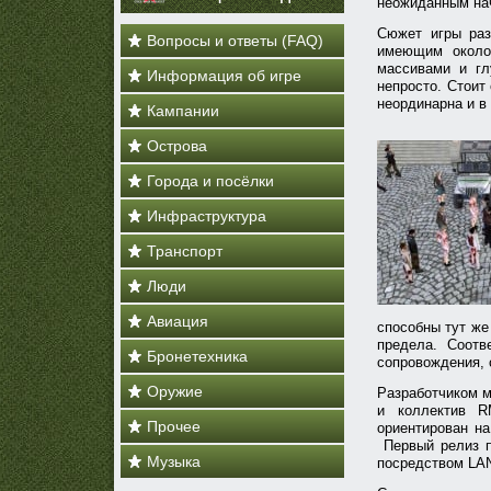
неожиданным на
Сюжет игры раз
Вопросы и ответы (FAQ)
имеющим около 
массивами и гл
Информация об игре
непросто. Стоит
неординарна и в
Кампании
Острова
Города и посёлки
Инфраструктура
Транспорт
Люди
Авиация
способны тут же
предела. Соот
Бронетехника
сопровождения, 
Оружие
Разработчиком 
и коллектив R
Прочее
ориентирован на
Первый релиз п
Музыка
посредством LAN