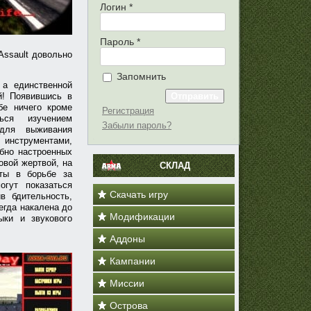
Логин
*
Пароль
*
Assault довольно
Запомнить
 а единственной
й! Появившись в
бе ничего кроме
Регистрация
ься изучением
Забыли пароль?
 для выживания
 инструментами,
бно настроенных
овой жертвой, на
СКЛАД
ты в борьбе за
гут показаться
Скачать игру
в бдительность,
егда накалена до
Модификации
ки и звукового
Аддоны
Кампании
Миссии
Острова