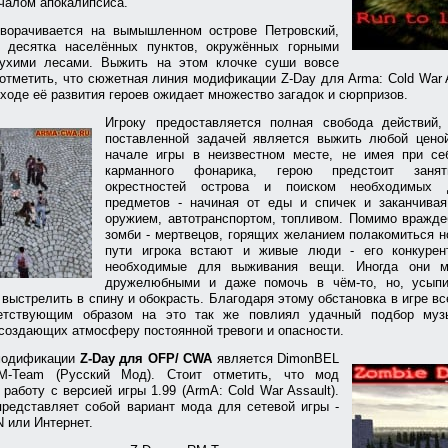
чалом апокалипсиса.
ворачивается на вымышленном острове Петровский,
десятка населённых пунктов, окружённых горными
ухими лесами. Выжить на этом клочке суши вовсе
 отметить, что сюжетная линия модификации Z-Day для Arma: Cold War 
 ходе её развития героев ожидает множество загадок и сюрпризов.
Игроку предоставляется полная свобода действий,
поставленной задачей является выжить любой цено
начале игры в неизвестном месте, не имея при се
карманного фонарика, герою предстоит занят
окрестностей острова и поиском необходимых
предметов - начиная от еды и спичек и заканчивая
оружием, автотранспортом, топливом. Помимо вражде
зомби - мертвецов, горящих желанием полакомиться н
пути игрока встают и живые люди - его конкурен
необходимые для выживания вещи. Иногда они мо
дружелюбными и даже помочь в чём-то, но, усыпи
 выстрелить в спину и обокрасть. Благодаря этому обстановка в игре вс
ветствующим образом на это так же повлиял удачный подбор музы
создающих атмосферу постоянной тревоги и опасности.
модификации
Z-Day для OFP/ CWA
является DimonBEL
M-Team (Русский Мод). Стоит отметить, что мод
 работу с версией игры 1.99 (ArmA: Cold War Assault).
редставляет собой вариант мода для сетевой игры -
 или Интернет.