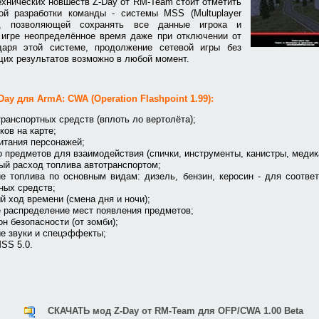
хнических новшеств Z-Day от RM-Team стоит отметить
ой разработки команды - системы MSS (Multuplayer
), позволяющей сохранять все данные игрока и
игре неопределённое время даже при отключении от
даря этой системе, продолжение сетевой игры без
их результатов возможно в любой момент.
ay для ArmA: CWA (Operation Flashpoint 1.99):
транспортных средств (вплоть ло вертолёта);
ков на карте;
итания персонажей;
 предметов для взаимодействия (спички, инструменты, канистры, медика
й расход топлива автотранспортом;
е топлива по основным видам: дизель, бензин, керосин - для соотв
ных средств;
й ход времени (смена дня и ночи);
 распределение мест появления предметов;
он безопасности (от зомби);
е звуки и спецэффекты;
SS 5.0.
СКАЧАТЬ мод Z-Day от RM-Team для OFP/CWA 1.00 Beta