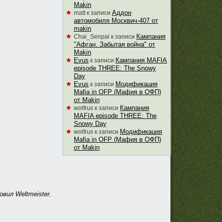
Makin
Аддон
matt
к записи
автомобиля Москвич-407 от
makin
Кампания
Chai_Senpai
к записи
"Афган. Забытая война" от
Makin
Evus
Кампания MAFIA
к записи
episode THREE: The Snowy
Day
Evus
Модификация
к записи
Mafia in OFP (Мафия в ОФП)
от Makin
Кампания
wolfrus
к записи
MAFIA episode THREE: The
Snowy Day
Модификация
wolfrus
к записи
Mafia in OFP (Мафия в ОФП)
от Makin
вил Weltmeister.