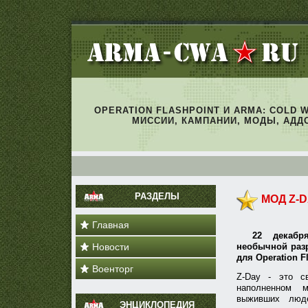
OPERATION FLASHPOINT И ARMA: COLD 
МИССИИ, КАМПАНИИ, МОДЫ, АДД
РАЗДЕЛЫ
МОД Z-D
Главная
22 декабр
Новости
необычной раз
для Operation Fl
Военторг
Z-Day - это с
наполненном м
выживших люде
ЭНЦИКЛОПЕДИЯ