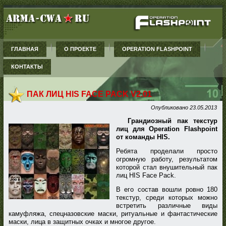
ГЛАВНАЯ
О ПРОЕКТЕ
OPERATION FLASHPOINT
КОНТАКТЫ
ПАК ЛИЦ HIS FACE PACK V2.01
Опубликовано
23.05.2013
Грандиозный пак текстур
лиц для Operation Flashpoint
от команды HIS.
Ребята проделали просто
огромную работу, результатом
которой стал внушительный пак
лиц HIS Face Pack.
В его состав вошли ровно 180
текстур, среди которых можно
встретить различные виды
камуфляжа, спецназовские маски, ритуальные и фантастические
маски, лица в защитных очках и многое другое.