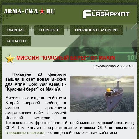
ГЛАВНАЯ
О ПРОЕКТЕ
OPERATION FLASHPOINT
КОНТАКТЫ
МИССИЯ "КРАСНЫЙ БЕРЕГ" ОТ MAKIN
Опубликовано
25.02.2017
Накануне 23 февраля
вышла в свет новая миссия
для ArmA: Cold War Assault -
"Красный берег" от Makin'a.
Миссия посвящена событиям
Второй мировой войны, а
именно сражениям
американских войск с армией
Японской империи на
Тихоокеанском фронте. Главный герой миссии - морской пехотинец
США Том Конлин - хорошо знаком игрокам OFP по кампании
Говорящие с ветром
, посвящённой аналогичным событиям.