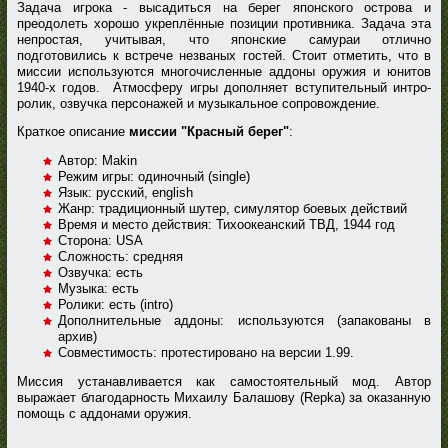
Задача игрока - высадиться на берег японского острова и
преодолеть хорошо укреплённые позиции противника. Задача эта
непростая, учитывая, что японские самураи отлично
подготовились к встрече незваных гостей. Стоит отметить, что в
миссии используются многочисленные аддоны оружия и юнитов
1940-х годов. Атмосферу игры дополняет вступительный интро-
ролик, озвучка персонажей и музыкальное сопровождение.
Краткое описание
миссии "Красный берег"
:
Автор: Makin
Режим игры: одиночный (single)
Язык: русский, english
Жанр: традиционный шутер, симулятор боевых действий
Время и место действия: Тихоокеанский ТВД, 1944 год
Сторона: USA
Сложность: средняя
Озвучка: есть
Музыка: есть
Ролики: есть (intro)
Дополнительные аддоны: используются (запакованы в
архив)
Совместимость: протестировано на версии 1.99.
Миссия устанавливается как самостоятельный мод. Автор
выражает благодарность Михаилу Балашову (Repka) за оказанную
помощь с аддонами оружия.