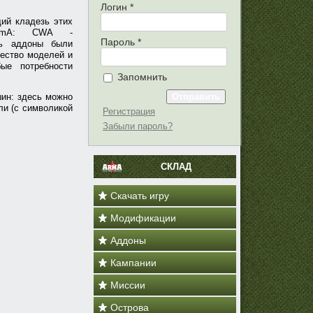
Логин
*
ий кладезь этих
ArmA: CWA -
Пароль
*
оть аддоны были
чество моделей и
ые потребности
Запомнить
шин: здесь можно
ли (с символикой
Регистрация
Забыли пароль?
СКЛАД
Скачать игру
Модификации
Аддоны
Кампании
Миссии
Острова