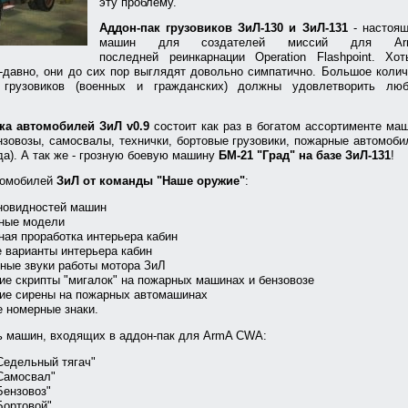
эту проблему.
Аддон-пак грузовиков ЗиЛ-130 и ЗиЛ-131
- настоящ
машин для создателей миссий для 
последней реинкарнации Operation Flashpoint. Х
давно, они до сих пор выглядят довольно симпатично. Большое коли
й грузовиков (военных и гражданских) должны удовлетворить люб
ка автомобилей ЗиЛ v0.9
состоит как раз в богатом ассортименте ма
ензовозы, самосвалы, технички, бортовые грузовики, пожарные автомоби
да). А так же - грозную боевую машину
БМ-21 "Град" на базе ЗиЛ-131
!
томобилей
ЗиЛ от команды "Наше оружие"
:
новидностей машин
нные модели
ная проработка интерьера кабин
 варианты интерьера кабин
ные звуки работы мотора ЗиЛ
е скрипты "мигалок" на пожарных машинах и бензовозе
ие сирены на пожарных автомашинах
 номерные знаки.
ь машин, входящих в аддон-пак для ArmA CWA:
Седельный тягач"
Самосвал"
Бензовоз"
Бортовой"