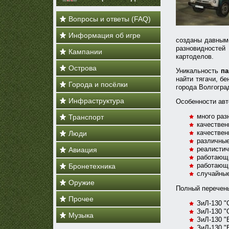
Вопросы и ответы (FAQ)
Информация об игре
созданы давным-
разновидносте
Кампании
картоделов.
Острова
Уникальность
па
найти тягачи, б
Города и посёлки
города Волгогра
Инфраструктура
Особенности ав
много раз
Транспорт
качестве
качествен
Люди
различные
реалистич
Авиация
работающи
работающ
Бронетехника
случайные
Оружие
Полный перечен
Прочее
ЗиЛ-130 "
ЗиЛ-130 "
Музыка
ЗиЛ-130 "
ЗиЛ-130 "