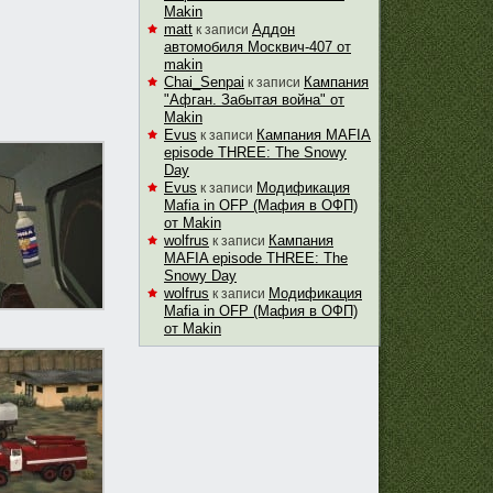
Makin
matt
Аддон
к записи
автомобиля Москвич-407 от
makin
Chai_Senpai
Кампания
к записи
"Афган. Забытая война" от
Makin
Evus
Кампания MAFIA
к записи
episode THREE: The Snowy
Day
Evus
Модификация
к записи
Mafia in OFP (Мафия в ОФП)
от Makin
wolfrus
Кампания
к записи
MAFIA episode THREE: The
Snowy Day
wolfrus
Модификация
к записи
Mafia in OFP (Мафия в ОФП)
от Makin