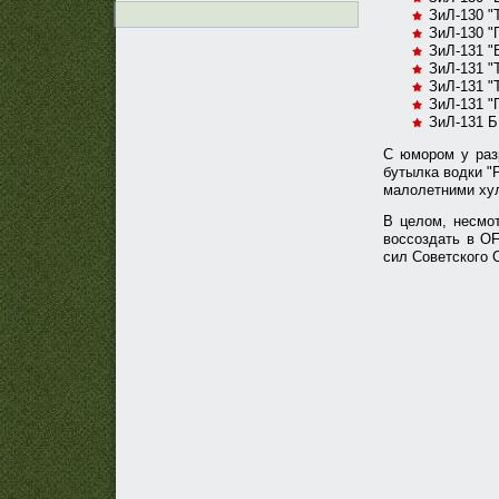
ЗиЛ-130 "
ЗиЛ-130 "
ЗиЛ-131 "
ЗиЛ-131 "
ЗиЛ-131 "
ЗиЛ-131 
ЗиЛ-131 Б
С юмором у разр
бутылка водки "
малолетними хул
В целом, несмот
воссоздать в O
сил Советского 