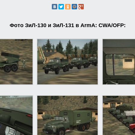
Фото ЗиЛ-130 и ЗиЛ-131 в ArmA: CWA/OFP: