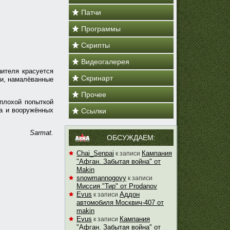
Патчи
Программы
Скрипты
Видеогалерея
шителя красуется
Скринарт
си, намалёванные
Прочее
еплохой попыткой
а и вооружённых
Ссылки
Sarmat.
ОБСУЖДАЕМ:
Chai_Senpai
Кампания
к записи
"Афган. Забытая война" от
Makin
snowmannogovy
к записи
Миссия "Тир" от Prodanov
Evus
Аддон
к записи
автомобиля Москвич-407 от
makin
Evus
Кампания
к записи
"Афган. Забытая война" от