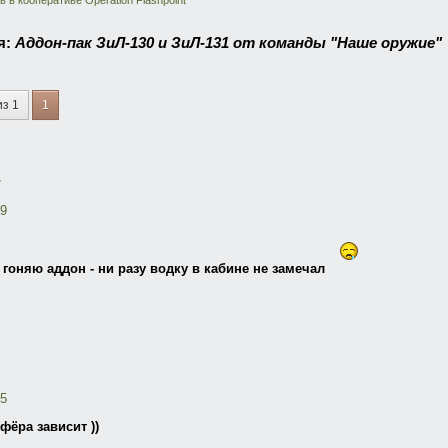
ь в кооперативе Operation Flashpoint
я:
Аддон-пак ЗиЛ-130 и ЗиЛ-131 от команды "Наше оружие"
из 1
1
19
 гоняю аддон - ни разу водку в кабине не замечал
55
фёра зависит ))