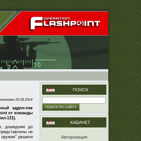
ПОИСК
ликовано
25.09.2014
ный аддон-пак
point от команды
ил-131).
КАБИНЕТ
ие, дошедшее до
 представлены не
е оружие" решили
Авторизация