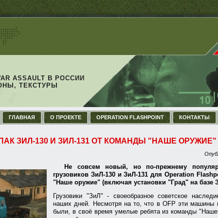
WAR ASSAULT В РОССИИ
ОНЫ, ТЕКСТУРЫ
ГЛАВНАЯ
О ПРОЕКТЕ
OPERATION FLASHPOINT
КОНТАКТЫ
ПАК ЗИЛ-130 И ЗИЛ-131 ОТ КОМАНДЫ "НАШЕ ОРУЖИЕ"
Опуб
Не совсем новый, но по-прежнему популяр
грузовиков ЗиЛ-130 и ЗиЛ-131 для Operation Flash
"Наше оружие" (включая установки "Град" на базе З
Грузовики "ЗиЛ" - своеобразное советское наслед
наших дней. Несмотря на то, что в OFP эти машины
были, в своё время умелые ребята из команды "Наш