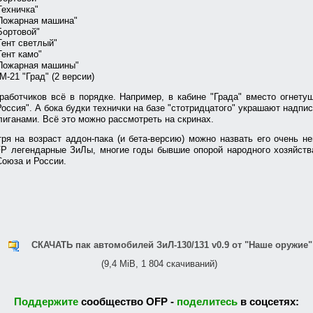
Техничка"
Пожарная машина"
Бортовой"
Тент светлый"
Тент камо"
"Пожарная машины"
М-21 "Град" (2 версии)
аботчиков всё в порядке. Например, в кабине "Града" вместо огнету
Россия". А бока будки технички на базе "стотридцатого" украшают надпи
иганами. Всё это можно рассмотреть на скринах.
ря на возраст аддон-пака (и бета-версию) можно назвать его очень н
FP легендарные ЗиЛы, многие годы бывшие опорой народного хозяйств
Союза и России.
СКАЧАТЬ пак автомобилей ЗиЛ-130/131 v0.9 от "Наше оружие"
(9,4 MiB, 1 804 скачиваний)
Поддержите
сообщество OFP -
поделитесь
в соцсетях: