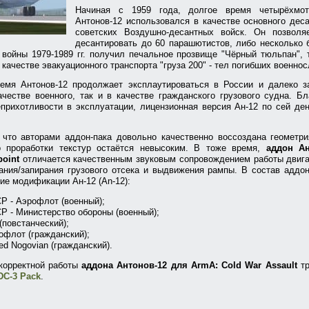
Начиная с 1959 года, долгое время четырёхмот
Антонов-12 использовался в качестве основного дес
советских Воздушно-десантных войск. Он позволя
десантировать до 60 парашютистов, либо несколько
войны 1979-1989 гг. получил печальное прозвище "Чёрный тюльпан", 
 качестве эвакуационного транспорта "груза 200" - тел погибших военн
емя Антонов-12 продолжает эксплаутироваться в России и далеко з
ачестве военного, так и в качестве гражданского грузового судна. Б
прихотливости в эксплуатации, лицензионная версия Ан-12 по сей де
 что авторами аддон-пака довольно качественно воссоздана геометр
о проработки текстур остаётся невысоким. В тоже время,
аддон Ан
point
отличается качественным звуковым сопровождением работы двига
ания/запирания грузового отсека и выдвижения рампы. В состав аддон
е модификации Ан-12 (An-12):
Р - Аэрофлот (военный);
Р - Министерство обороны (военный);
(повстанческий);
офлот (гражданский);
ed Nogovian (гражданский).
 корректной работы
аддона Антонов-12 для ArmA: Cold War Assault
тр
DC-3 Pack
.