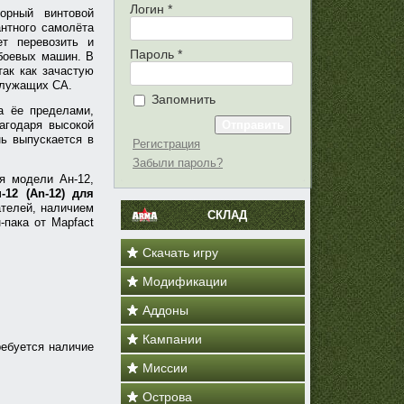
Логин
*
орный винтовой
антного самолёта
ет перевозить и
Пароль
*
 боевых машин. В
так как зачастую
ослужащих СА.
Запомнить
а ёе пределами,
лагодаря высокой
нь выпускается в
Регистрация
Забыли пароль?
ия модели Ан-12,
-12 (An-12) для
телей, наличием
СКЛАД
-пака от Mapfact
Скачать игру
Модификации
Аддоны
Кампании
ебуется наличие
Миссии
Острова