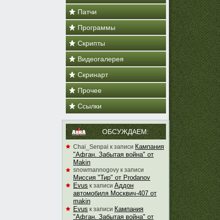
Патчи
Программы
Скрипты
Видеогалерея
Скринарт
Прочее
Ссылки
ОБСУЖДАЕМ:
Кампания
Chai_Senpai
к записи
"Афган. Забытая война" от
Makin
snowmannogovy
к записи
Миссия "Тир" от Prodanov
Evus
Аддон
к записи
автомобиля Москвич-407 от
makin
Evus
Кампания
к записи
"Афган. Забытая война" от