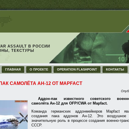
WAR ASSAULT В РОССИИ
ОНЫ, ТЕКСТУРЫ
ГЛАВНАЯ
О ПРОЕКТЕ
OPERATION FLASHPOINT
КОНТАКТЫ
ПАК САМОЛЁТА АН-12 ОТ MAPFACT
Опуб
Аддон-пак известного советского военно-
самолёта Ан-12 для OFP/CWA от Mapfact.
Команда германских аддонмейкеров Mapfact яв
создания пака аддонов Ан-12. Это воздушное
значительную роль в процессе создания военно-тран
СССР.