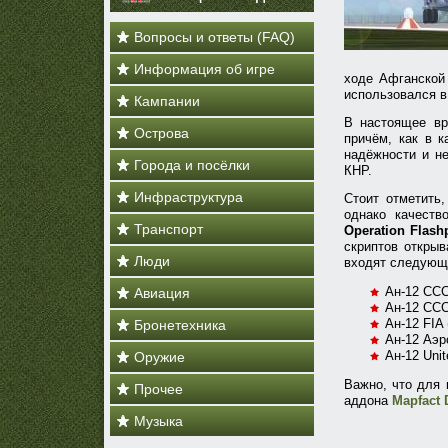
Вопросы и ответы (FAQ)
Информация об игре
ходе Афганской 
использовался в
Кампании
В настоящее вр
Острова
причём, как в к
надёжности и не
Города и посёлки
КНР.
Инфраструктура
Стоит отметить,
однако качеств
Транспорт
Operation Flash
скриптов открыв
Люди
входят следующи
Ан-12 ССС
Авиация
Ан-12 ССС
Ан-12 FIA 
Бронетехника
Ан-12 Аэр
Ан-12 Unit
Оружие
Важно, что для
Прочее
аддона
Mapfact 
Музыка