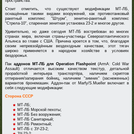
пространства.
Стоит отметить, что существуют модификации МТ-ЛБ,
оснащённые такими видами вооружений, как противотанковый
ракетный комплекс "Штурм", зенитно-ракетный комплекс
"Стрела-10", спаренная зенитная установка 23-2 и многое другое.
Удивительно, но даже сегодня МТ-ЛБ востребован во многих
странах мира, включая страны-участницы Североатлантического
Альянса во главе с США. Причина кроется в том, что, благодаря
своим непревзойдённым вездеходным качествам, этот тягач
широко применяется в народном хозяйстве в условиях
бездорожья.
Пак
аддонов МТ-ЛБ для Operation Flashpoint
(ArmA: Cold War
Assault) отличается высоким качеством текстур, детальной
проработкой интерьера транспортёра, наличием скриптов
отпирания/запирания бойниц, наличием "зимних" (заснеженных)
вариантов бронемашин. Аддон-пак от Marfy/S.Mueller включает в
себя следующие модификации:
Сторона СССР
МТ-ЛБ;
МТ-ЛБ Морской пехоты;
МТ-ЛБ Без вооружения;
МТ-ЛБ Санитарный;
МТ-ЛБ Ремонтный;
МТ-ЛБ с ЗУ-23-2;
ЗУ-23-2;