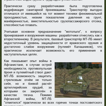
Практически сразу разработчиками была подготовлена
модификация санитарной бронемашины. Транспортёр выгодно
отличался от имевшейся на тот момент техники феноменальной
проходимостью, низким показателем давления на грунт,
манёвренностью, вместительностью грузопассажирского отсека,
способностью плавать.
Учитывая основное предназначение "мотолыги", к вопросу
бронирования и вооружения машины разработчики отнеслись как к
второстепенному. В результате, базовый транспортёр МТ-ЛБ имеет
недостаточный уровень защищённости от вражеского оружия и
достаточно слабое вооружение (пулемёт Калашников), что
практически исключает возможность его применения в
наступательных целях.
Как показывает опыт войны в
Афганистане, в случае острой
необходимости, противопульная
броня и пулемётный ствол дают
МТ-ЛБ возможность защитить
стрелковым огнём не только
себя, но и боевой расчёт
артиллерийских орудий, за
которыми он закреплён в
качестве тягача. Помимо
Афганской войны, МТ-ЛБ
"отметился" практически во всех горячих точках постсоветского