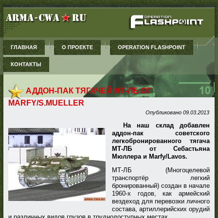
ГЛАВНАЯ
О ПРОЕКТЕ
OPERATION FLASHPOINT
КОНТАКТЫ
АДДОН-ПАК ТЯГАЧЕЙ МТ-ЛБ ОТ
MARFY/S.MUELLER
Опубликовано
09.03.2013
На наш склад добавлен
аддон-пак советского
легкобронированного тягача
МТ-ЛБ от Себастьяна
Мюллера и Marfy/Lavos.
МТ-ЛБ (Многоцелевой
транспортёр легкий
бронированный) создан в начале
1960-х годов, как армейский
вездеход для перевозки личного
состава, артиллерийских орудий
и различных видов грузов в труднодоступных местах.