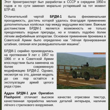
Этот бронетранспорт был разработан в СССР в середине 1950-х
годов и по сути заменил морально устаревший на тот момент
БТР-40.
Отличительной чертой
БРДМ-1
была феноменальная
проходимость, достичь которой удалось благодаря применению
дополнительных колёсных пар между ведущими мостами. Важным
достоинством БРДМ-1 является возможность не только
преодолевать водные преграды, но и плавать подобно более
лёгким амфибийным аппаратам. Основное применение броневика в
Советской Армии было определено как "лёгкая бронированная
штабная, связная или разведывательная машина".
БРДМ-1 серийно производилась
на протяжении 9 лет с 1957 по
1966 гг и в Советской Армии
впоследствии была заменена на
более современную
модификацию БРДМ-2. Однако,
несмотря на это, данная модель
до сих пор остаётся в
эксплуатации армий целого
ряда стран.
Аддон БРДМ-1 для Operation
Flashpoint
отличает высокое качество отрисовки текстур,
качественная проработка мелких деталей интерьера, наличие
лёгкого стрелкового вооружения.