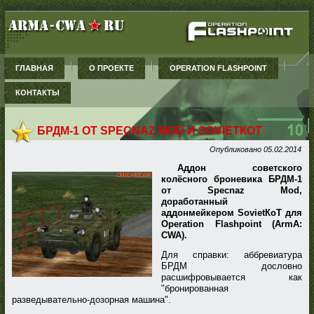
ГЛАВНАЯ
О ПРОЕКТЕ
OPERATION FLASHPOINT
КОНТАКТЫ
БРДМ-1 ОТ SPECNAZ MOD И SOVIETКОТ
Опубликовано
05.02.2014
Аддон советского
колёсного броневика БРДМ-1
от Specnaz Mod,
доработанный
аддонмейкером SovietКоТ для
Operation Flashpoint (ArmA:
CWA).
Для справки: аббревиатура
БРДМ дословно
расшифровывается как
"бронированная
разведывательно-дозорная машина".