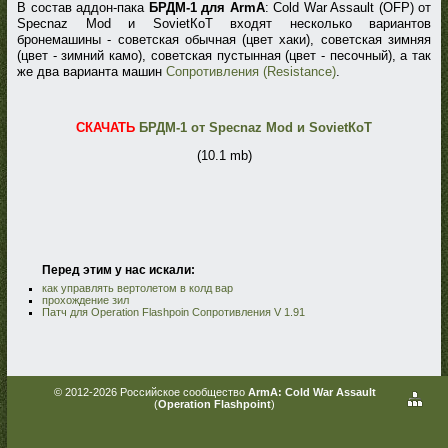
В состав аддон-пака
БРДМ-1 для ArmA
: Cold War Assault (OFP) от
Specnaz Mod и SovietКоТ входят несколько вариантов
бронемашины - советская обычная (цвет хаки), советская зимняя
(цвет - зимний камо), советская пустынная (цвет - песочный), а так
же два варианта машин
Сопротивления (Resistance)
.
СКАЧАТЬ
БРДМ-1 от Specnaz Mod и SovietКоТ
(10.1 mb)
Перед этим у нас искали:
как управлять вертолетом в колд вар
прохождение зил
Патч для Operation Flashpoin Сопротивления V 1.91
© 2012-2026 Российское сообщество
ArmA: Cold War Assault
(
Operation Flashpoint
)