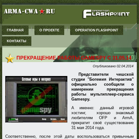
ГЛАВНАЯ
О ПРОЕКТЕ
OPERATION FLASHPOINT
КОНТАКТЫ
ПРЕКРАЩЕНИЕ РАБОТЫ GAMESPY С 31.05.14
Опубликовано
02.04.2014
Представители чешской
студии "Богемия Интерактив"
официально сообщили о
намерении прекращения
работы мультиплеер-сервиса
Gamespy.
А именно: данный игровой
хостинг, хорошо знакомый
любителям OFP и ArmA,
прекратит своё существование
31 мая 2014 года.
Соответственно, после этой даты воспользоваться привычным