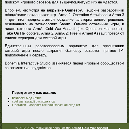
поиском игрового сервера для вышеупомянтуых игр не удастся.
Впрочем, несмотря на
закрытие Gamespy
, чешские разработчики
обнадёжили поклонников игр Arma 2: Operation Arrowhead и Arma 3
- для них предполагается создание альтернативного решения,
основанного на технологиях Steam. Однако остальные игры, в
числе которых ArmA: Cold War Assault (экс-Operation Flashpoint),
Take On Helicopters, Arma 2, ArmA 2: Free и Armed Assault потеряют
список серверов для сетевой игры.
Единственным работоспособым вариантом для организации
сетевой игры после закрытия Gamespy остаётся прямое IP-
подключение к серверу.
Bohemia Interactive Studio извиняется перед игровым сообществом
за возможные неудобства.
Перед этим у нас искали:
flashpoint мод чечня
cold war assault русификатор
Operation Flashpoint как пользоваться скад ом
© 2012-2026 Российское сообщество
ArmA: Cold War Assault