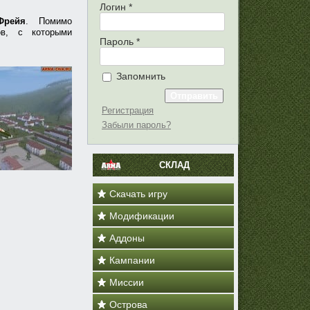
Логин
*
Фрейя
. Помимо
ов, с которыми
Пароль
*
Запомнить
Регистрация
Забыли пароль?
СКЛАД
Скачать игру
Модификации
Аддоны
Кампании
Миссии
Острова