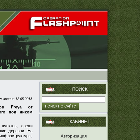
ПОИСК
ликовано
12.05.2013
ов Freya от
ого под ником
КАБИНЕТ
пунктов, среди
шие деревни. На
 инфраструктуры,
Авторизация