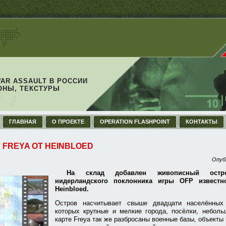
WAR ASSAULT В РОССИИ
ОНЫ, ТЕКСТУРЫ
ГЛАВНАЯ
О ПРОЕКТЕ
OPERATION FLASHPOINT
КОНТАКТЫ
 FREYA ОТ HEINBLOED
Опуб
На склад добавлен живописный остр
нидерландского поклонника игры OFP известн
Heinbloed.
Остров насчитывает свыше двадцати населённых 
которых крупные и мелкие города, посёлки, неболь
карте Freya так же разбросаны военные базы, объекты