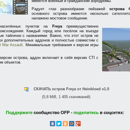
имеются военный и гражданский аэродромы.
Радует глаз разнообразие пейзажей
острова 
основного острова имеются несколько сателлит
налажено мостовое сообщение.
 населённых пунктов на
Freya
преимущественно
роисхождения. Каждый город или посёлок на въезде
е таблички с названиями. Важно, что этот остров не
ки дополнительных аддонов и полностью совместим с
 War Assault
. Минимальные требования к версии игры
ерсии острова, аддон включает в себя версию CTI с
м объектов.
СКАЧАТЬ остров Freya от Heinbloed v1.0
(5,8 MiB, 1 405 скачиваний)
Поддержите
сообщество OFP -
поделитесь
в соцсетях: