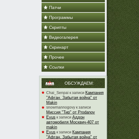
Патчи
Программы
Скрипты
Видеогалерея
Скринарт
Прочее
Ссылки
ОБСУЖДАЕМ:
Кампания
Chai_Senpai
к записи
"Афган. Забытая война" от
Makin
snowmannogovy
к записи
Миссия "Тир" от Prodanov
Evus
Аддон
к записи
автомобиля Москвич-407 от
makin
Evus
Кампания
к записи
"Афган. Забытая война" от