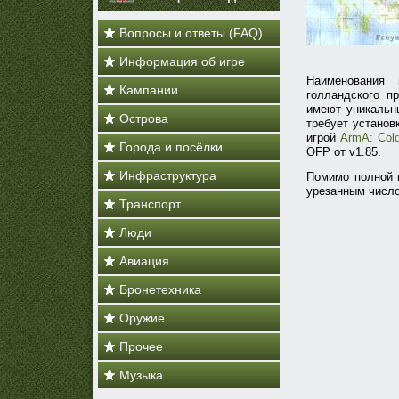
Вопросы и ответы (FAQ)
Информация об игре
Наименования
Кампании
голландского п
имеют уникальны
Острова
требует установ
игрой
ArmA: Cold
Города и посёлки
OFP от v1.85.
Инфраструктура
Помимо полной в
урезанным число
Транспорт
Люди
Авиация
Бронетехника
Оружие
Прочее
Музыка