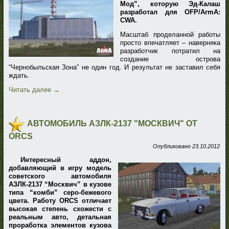
Мод”, которую Эд-Калаш
разработал для OFP/ArmA:
CWA.
Масштаб проделанной работы
просто впечатляет – наверняка
разработчик потратил на
создание острова
“Чернобыльская Зона” не один год. И результат не заставил себя
ждать.
Читать далее
→
АВТОМОБИЛЬ АЗЛК-2137 "МОСКВИЧ" ОТ
ORCS
Опубликовано
23.10.2012
Интересный аддон,
добавляющий в игру модель
советского автомобиля
АЗЛК-2137 “Москвич” в кузове
типа “комби” серо-бежевого
цвета. Работу ORCS отличает
высокая степень схожести с
реальным авто, детальная
проработка элементов кузова