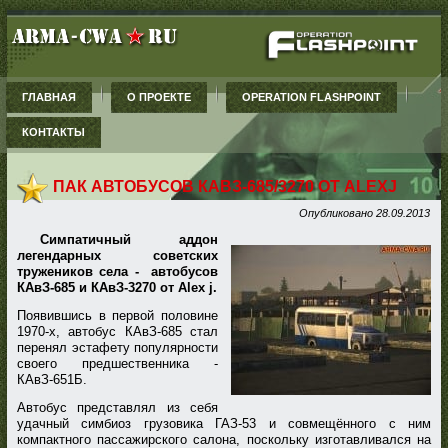
ГЛАВНАЯ
О ПРОЕКТЕ
OPERATION FLASHPOINT
КОНТАКТЫ
ПАК АВТОБУСОВ КАВЗ-685/3270 ОТ ALEXJ
Опубликовано
28.09.2013
Симпатичный аддон
легендарных советских
тружеников села - автобусов
КАвЗ-685 и КАвЗ-3270 от Alex j.
Появившись в первой половине
1970-х, автобус КАвЗ-685 стал
перенял эстафету популярности
своего предшественника -
КАвЗ-651Б.
Автобус представлял из себя
удачный симбиоз грузовика ГАЗ-53 и совмещённого с ним
компактного пассажирского салона, поскольку изготавливался на