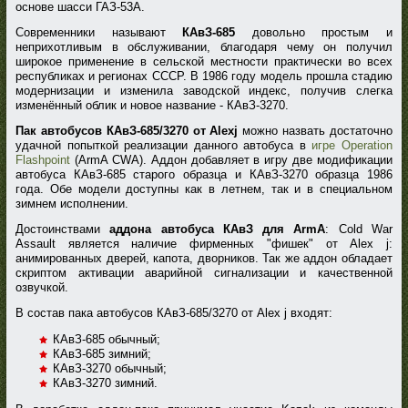
основе шасси ГАЗ-53А.
Современники называют
КАвЗ-685
довольно простым и
неприхотливым в обслуживании, благодаря чему он получил
широкое применение в сельской местности практически во всех
республиках и регионах СССР. В 1986 году модель прошла стадию
модернизации и изменила заводской индекс, получив слегка
изменённый облик и новое название - КАвЗ-3270.
Пак автобусов КАвЗ-685/3270 от Alexj
можно назвать достаточно
удачной попыткой реализации данного автобуса в
игре Operation
Flashpoint
(ArmA CWA). Аддон добавляет в игру две модификации
автобуса КАвЗ-685 старого образца и КАвЗ-3270 образца 1986
года. Обе модели доступны как в летнем, так и в специальном
зимнем исполнении.
Достоинствами
аддона автобуса КАвЗ для ArmA
: Cold War
Assault является наличие фирменных "фишек" от Alex j:
анимированных дверей, капота, дворников. Так же аддон обладает
скриптом активации аварийной сигнализации и качественной
озвучкой.
В состав пака автобусов КАвЗ-685/3270 от Alex j входят:
КАвЗ-685 обычный;
КАвЗ-685 зимний;
КАвЗ-3270 обычный;
КАвЗ-3270 зимний.