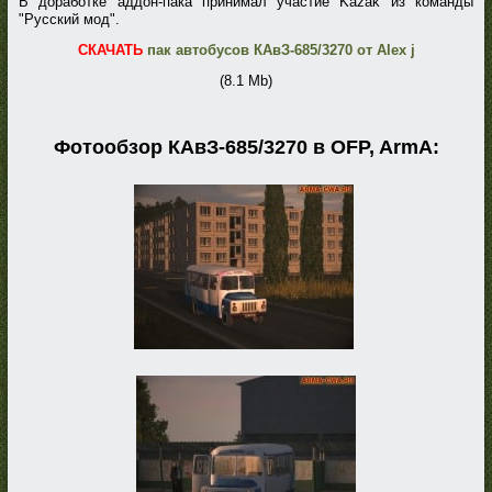
В доработке аддон-пака принимал участие Kazak из команды
"Русский мод".
СКАЧАТЬ
пак автобусов КАвЗ-685/3270 от Alex j
(8.1 Mb)
Фотообзор КАвЗ-685/3270 в OFP, ArmA: