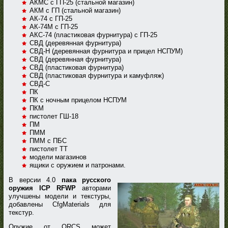
АКМС с ГП-25 (стальной магазин)
АКМ с ГП (стальной магазин)
АК-74 с ГП-25
АК-74М с ГП-25
АКС-74 (пластиковая фурнитура) с ГП-25
СВД (деревянная фурнитура)
СВД-Н (деревянная фурнитура и прицел НСПУМ)
СВД (деревянная фурнитура)
СВД (пластиковая фурнитура)
СВД (пластиковая фурнитура и камуфляж)
СВД-С
ПК
ПК с ночным прицелом НСПУМ
ПКМ
пистолет ГШ-18
ПМ
ПММ
ПММ с ПБС
пистолет ТТ
модели магазинов
ящики с оружием и патронами.
В версии 4.0
пака русского
оружия ICP RFWP
авторами
улучшены модели и текстуры,
добавлены CfgMaterials для
текстур.
Оружие от ORCS может