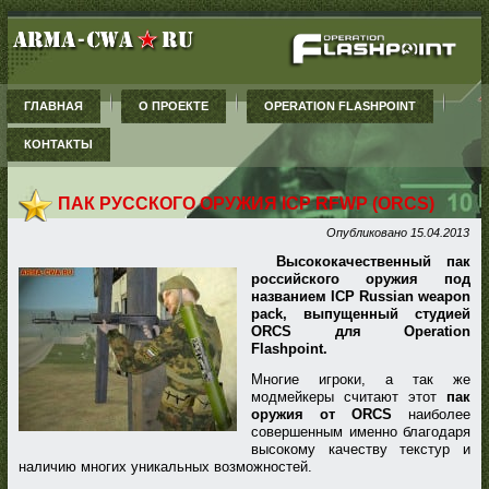
ГЛАВНАЯ
О ПРОЕКТЕ
OPERATION FLASHPOINT
КОНТАКТЫ
ПАК РУССКОГО ОРУЖИЯ ICP RFWP (ORCS)
Опубликовано
15.04.2013
Высококачественный пак
российского оружия под
названием ICP Russian weapon
pack, выпущенный студией
ORCS для Operation
Flashpoint.
Многие игроки, а так же
модмейкеры считают этот
пак
оружия от ORCS
наиболее
совершенным именно благодаря
высокому качеству текстур и
наличию многих уникальных возможностей.