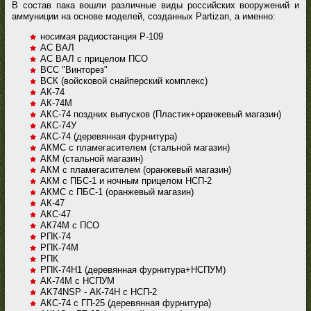
В состав пака вошли различные виды российских вооружений и
аммуниции на основе моделей, созданных Partizan, а именно:
носимая радиостанция Р-109
АС ВАЛ
АС ВАЛ с прицелом ПСО
ВСС "Винторез"
ВСК (войсковой снайперский комплекс)
АК-74
АК-74М
АКС-74 поздних выпусков (Пластик+оранжевый магазин)
АКС-74У
АКС-74 (деревянная фурнитура)
АКМС с пламегасителем (стальной магазин)
АКМ (стальной магазин)
АКМ с пламегасителем (оранжевый магазин)
АКМ с ПБС-1 и ночным прицелом НСП-2
АКМС с ПБС-1 (оранжевый магазин)
АК-47
АКС-47
АК74М с ПСО
РПК-74
РПК-74М
РПК
РПК-74Н1 (деревянная фурнитура+НСПУМ)
АК-74М с НСПУМ
AK74NSP - АК-74Н с НСП-2
АКС-74 с ГП-25 (деревянная фурнитура)