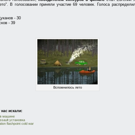
ето". В голосовании приняли участие 69 человек. Голоса распредел
уканов - 30
ков - 39
Вспомнилось лето
 нас искали:
 в машине
ssault установка
ion flashpoint cold war