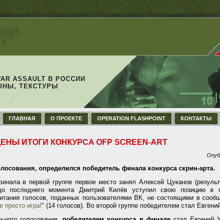
WAR ASSAULT В РОССИИ
ОНЫ, ТЕКСТУРЫ
ГЛАВНАЯ
О ПРОЕКТЕ
OPERATION FLASHPOINT
КОНТАКТЫ
ЕНЫ ИТОГИ КОНКУРСА OFP SCREEN-ART
Опуб
олосования, определился победитель финала конкурса скрин-арта.
инала в первой группе первое место занял Алексей Цуканов (результа
до последнего момента Дмитрий Килёв уступил свою позицию в п
итания голосов, поданных пользователями ВК, не состоящими в сообщ
не просто игра!
" (14 голосов). Во второй группе победителем стал Евгений
льного голосования,
победителем конкурса в финале
стал Евгений У