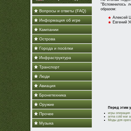
"Вспомнилось л
образом:
Вопросы и ответы (FAQ)
Алексей Ц
Информация об игре
Евгений Ус
Кампании
Острова
Города и посёлки
Инфраструктура
Транспорт
Люди
Авиация
Бронетехника
Оружие
Перед этим у
игры операция
Прочее
arma cold war a
Моды для operat
Музыка