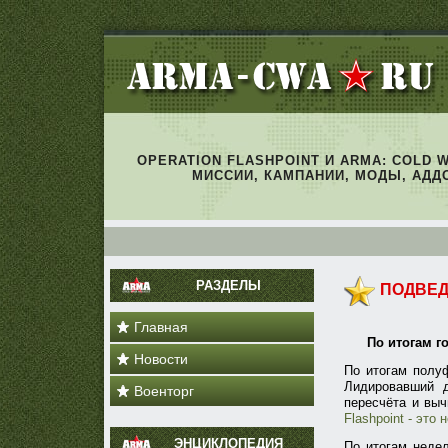
OPERATION FLASHPOINT И ARMA: COLD 
МИССИИ, КАМПАНИИ, МОДЫ, АДД
РАЗДЕЛЫ
ПОДВЕД
Главная
По итогам г
Новости
По итогам полуф
Лидировавший 
Военторг
пересчёта и выч
Flashpoint - это 
ЭНЦИКЛОПЕДИЯ
По итогам неде