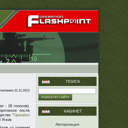
ПОИСК
ликовано
21.11.2013
т - 18 голосов).
ротоколе после
КАБИНЕТ
естве "
Operation
 Усков.
Авторизация
сков со скрином