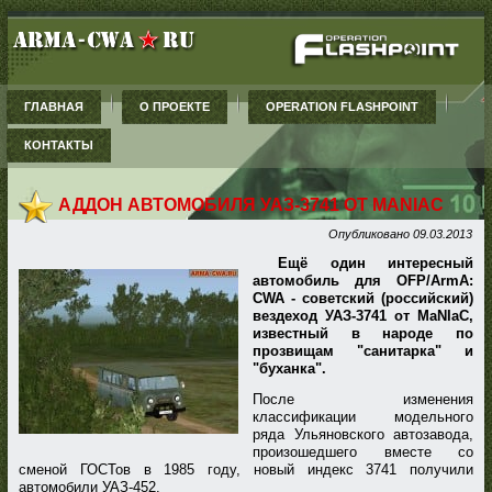
ГЛАВНАЯ
О ПРОЕКТЕ
OPERATION FLASHPOINT
КОНТАКТЫ
АДДОН АВТОМОБИЛЯ УАЗ-3741 ОТ MANIAC
Опубликовано
09.03.2013
Ещё один интересный
автомобиль для OFP/ArmA:
CWA - советский (российский)
вездеход УАЗ-3741 от MaNIaC,
известный в народе по
прозвищам "санитарка" и
"буханка".
После изменения
классификации модельного
ряда Ульяновского автозавода,
произошедшего вместе со
сменой ГОСТов в 1985 году, новый индекс 3741 получили
автомобили УАЗ-452.