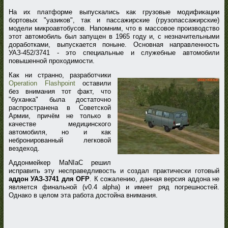
На их платформе выпускались как грузовые модификации
бортовых "уазиков", так и пассажирские (грузопассажирские)
модели микроавтобусов. Напомним, что в массовое производство
этот автомобиль был запущен в 1965 году и, с незначительными
доработками, выпускается поныне. Основная направленность
УАЗ-452/3741 - это специальные и служебные автомобили
повышенной проходимости.
Как ни странно, разработчики
Operation Flashpoint
оставили
без внимания тот факт, что
"буханка" была достаточно
распространена в Советской
Армии, причём не только в
качестве медицинского
автомобиля, но и как
небронированный легковой
вездеход.
Аддонмейкер MaNIaC решил
исправить эту несправедливость и создал практически готовый
аддон УАЗ-3741 для OFP
. К сожалению, данная версия аддона не
является финальной (v0.4 alpha) и имеет ряд погрешностей.
Однако в целом эта работа достойна внимания.