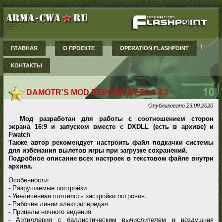
ГЛАВНАЯ
О ПРОЕКТЕ
OPERATION FLASHPOINT
КОНТАКТЫ
DAMOTR'S MOD ВЕРСИЯ BETA 1.4.2
Опубликовано
23.09.2020
Мод разработан для работы с соотношением сторон
экрана 16:9 и запуском вместе с DXDLL (есть в архиве) и
Fwatch
Также автор рекомендует настроить файл подкачки системы
для избежания вылетов игры при загрузке сохранений.
Подробное описание всех настроек в текстовом файле внутри
архива.
Особенности:
- Разрушаемые постройки
- Увеличенная плотность застройки островов
- Рабочие линии электропередач
- Прицелы ночного видения
- Артиллерия с баллистическим вычислителем и воздушная