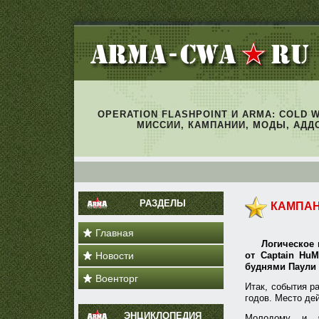
OPERATION FLASHPOINT И ARMA: COLD 
МИССИИ, КАМПАНИИ, МОДЫ, АДД
РАЗДЕЛЫ
КАМПАН
Главная
Логическое 
Новости
от Captain Hu
буднями Паули 
Военторг
Итак, события р
годов. Место де
ЭНЦИКЛОПЕДИЯ
Молодому и а