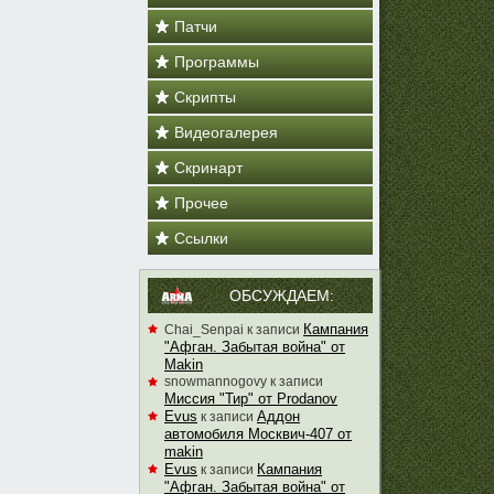
Патчи
Программы
Скрипты
Видеогалерея
Скринарт
Прочее
Ссылки
ОБСУЖДАЕМ:
Кампания
Chai_Senpai
к записи
"Афган. Забытая война" от
Makin
snowmannogovy
к записи
Миссия "Тир" от Prodanov
Evus
Аддон
к записи
автомобиля Москвич-407 от
makin
Evus
Кампания
к записи
"Афган. Забытая война" от