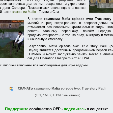
ером заплечных дел во имя сохранения и укрепления
а дона Сальери. Помощниками итальянца становятся
ой части
кампании Mafia
- Томми и Сэм.
В состав
кампании Mafia episode two: True story 
миссий и ряд интро-роликов в сопровождении ти
отличается разнообразием криминальных задач, кот
решать главному персонажу, причём нередко
продемонстрировать не только силу, быстроту и метко
и банальную смекалку.
Безусловно, Mafia episode two: True story Pauli (
Паули) является достойным продолжением первой кам
HuMMeR и может заслуженно занять место в линей
саг для Operation Flashpoint/ArmA: CWA.
 с миссией включены все необходимые для игры аддоны.
СКАЧАТЬ кампанию Mafia episode two: True story Pauli
(131,7 MiB, 1 134 скачиваний)
Поддержите
сообщество OFP -
поделитесь
в соцсетях: