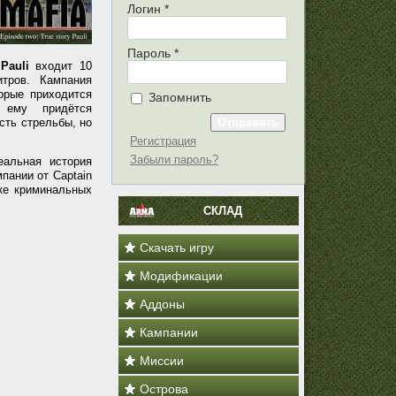
Логин
*
Пароль
*
Pauli
входит 10
тров. Кампания
орые приходится
Запомнить
 ему придётся
сть стрельбы, но
Регистрация
Забыли пароль?
реальная история
пании от Captain
ке криминальных
СКЛАД
Скачать игру
Модификации
Аддоны
Кампании
Миссии
Острова