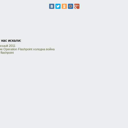
 нас искали:
ssault 2011
е Operation Flashpoint холодна война
flashpoint