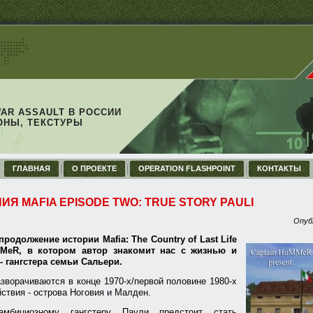
WAR ASSAULT В РОССИИ
ОНЫ, ТЕКСТУРЫ
ГЛАВНАЯ
О ПРОЕКТЕ
OPERATION FLASHPOINT
КОНТАКТЫ
ИЯ MAFIA EPISODE TWO: TRUE STORY PAULI
Опуб
продолжение истории Mafia: The Country of Last Life
MMeR, в котором автор знакомит нас с жизнью и
- гангстера семьи Сальери.
азворачиваются в конце 1970-х/первой половине 1980-х
йствия - острова Ноговия и Малден.
мбициозному гангстеру Паули предстоит стать