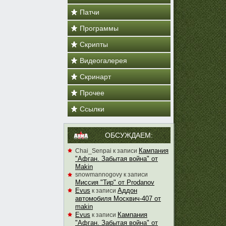
Патчи
Программы
Скрипты
Видеогалерея
Скринарт
Прочее
Ссылки
ОБСУЖДАЕМ:
Кампания
Chai_Senpai
к записи
"Афган. Забытая война" от
Makin
snowmannogovy
к записи
Миссия "Тир" от Prodanov
Evus
Аддон
к записи
автомобиля Москвич-407 от
makin
Evus
Кампания
к записи
"Афган. Забытая война" от