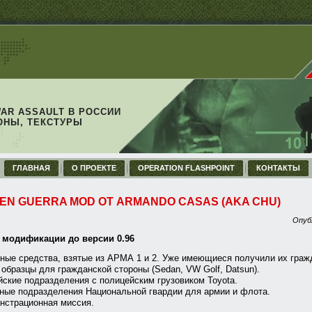
WAR ASSAULT В РОССИИ
ОНЫ, ТЕКСТУРЫ
ГЛАВНАЯ
О ПРОЕКТЕ
OPERATION FLASHPOINT
КОНТАКТЫ
 EN GUERRA MOD ОТ ARMANDO CASAS (AKA CHU)
Опуб
 модификации до версии 0.96
ные средства, взятые из АРМА 1 и 2. Уже имеющиеся получили их граж
образцы для гражданской стороны (Sedan, VW Golf, Datsun).
ские подразделения с полицейским грузовиком Toyota.
ные подразделения Национальной гвардии для армии и флота.
нстрационная миссия.