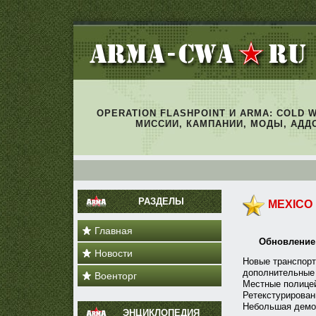
OPERATION FLASHPOINT И ARMA: COLD 
МИССИИ, КАМПАНИИ, МОДЫ, АДД
РАЗДЕЛЫ
MEXICO
Главная
Обновление
Новости
Новые транспорт
дополнительные 
Военторг
Местные полицей
Ретекстурирован
Небольшая демо
ЭНЦИКЛОПЕДИЯ