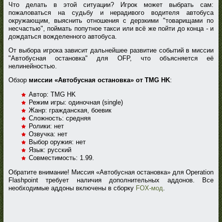
Что делать в этой ситуации? Игрок может выбрать сам:
пожаловаться на судьбу и нерадивого водителя автобуса
окружающим, выяснить отношения с дерзкими "товарищами по
несчастью", поймать попутное такси или всё же пойти до конца - и
дождаться вожделенного автобуса.
От выбора игрока зависит дальнейшее развитие событий в миссии
"Автобусная остановка" для OFP, что объясняется её
нелинейностью.
Обзор
миссии «Автобусная остановка» от TMG HK
:
Автор: TMG HK
Режим игры: одиночная (single)
Жанр: гражданская, боевик
Сложность: средняя
Ролики: нет
Озвучка: нет
Выбор оружия: нет
Язык: русский
Совместимость: 1.99.
Обратите внимание! Миссия «Автобусная остановка» для Operation
Flashpoint требует наличия дополнительных аддонов. Все
необходимые аддоны включены в сборку
FOX-мод
.