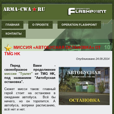
ГЛАВНАЯ
О ПРОЕКТЕ
OPERATION FLASHPOINT
КОНТАКТЫ
МИССИЯ «АВТОБУСНАЯ ОСТАНОВКА» ОТ
TMG HK
Опубликовано
24.09.2014
Перед Вами -
своеобразное продолжение
миссии "Туалет"
от TMG HK,
под названием "Автобусная
остановка".
Сюжет мисси таков: главный
герой стоит на остановке в
ожидании автобуса. Всё бы
ничего, но он торопится. А
автобуса, вопреки расписанию,
всё нет и нет.