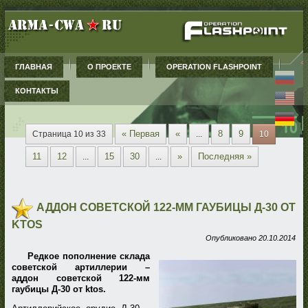
ГЛАВНАЯ
О ПРОЕКТЕ
OPERATION FLASHPOINT
КОНТАКТЫ
« Первая
«
8
9
Страница 10 из 33
...
10
11
12
15
30
»
Последняя »
...
...
АДДОН СОВЕТСКОЙ 122-ММ ГАУБИЦЫ Д-30 ОТ
KTOS
Опубликовано
20.10.2014
Редкое пополнение склада
советской артиллерии –
аддон советской 122-мм
гаубицы Д-30 от ktos.