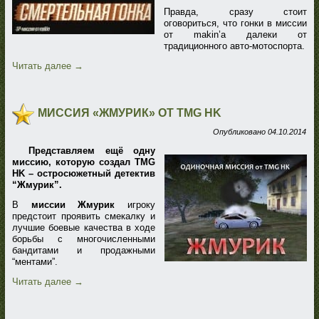
Правда, сразу стоит
оговориться, что гонки в миссии
от makin’a далеки от
традиционного авто-мотоспорта.
Читать далее
→
МИССИЯ «ЖМУРИК» ОТ TMG HK
Опубликовано
04.10.2014
Представляем ещё одну
миссию, которую создал TMG
HK – остросюжетный детектив
“Жмурик”.
В
миссии Жмурик
игроку
предстоит проявить смекалку и
лучшие боевые качества в ходе
борьбы с многочисленными
бандитами и продажными
“ментами”.
Читать далее
→