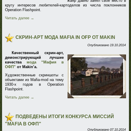
жанр давно занял своё место в
кругу интересов любителей-картоделов из числа поклонников
Operation Flashpoint.
Читать далее
→
СКРИН-АРТ МОДА MAFIA IN OFP ОТ MAKIN
Опубликовано
19.10.2014
Качественный скрин-арт,
демонстрирующий лучшие
качества
мода “Мафия в
ОФП”
от Makin’a.
Художественные скриншоты с
объектами из Mafia-mod на тему
1930-х годов в Operation
Flashpoint.
Читать далее
→
ПОДВЕДЕНЫ ИТОГИ КОНКУРСА МИССИЙ
"MAFIA В ОФП"
Опубликовано
07.10.2014