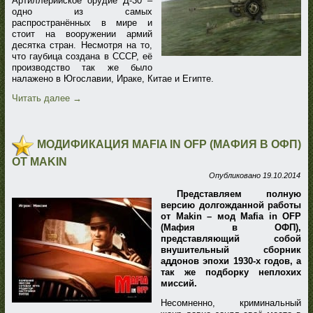
Артиллерийское орудие Д-30 –
одно из самых
распространённых в мире и
стоит на вооружении армий
десятка стран. Несмотря на то,
что гаубица создана в СССР, её
производство так же было
налажено в Югославии, Ираке, Китае и Египте.
Читать далее
→
МОДИФИКАЦИЯ MAFIA IN OFP (МАФИЯ В ОФП)
ОТ MAKIN
Опубликовано
19.10.2014
Представляем полную
версию долгожданной работы
от Makin – мод Mafia in OFP
(Мафия в ОФП),
представляющий собой
внушительный сборник
аддонов эпохи 1930-х годов, а
так же подборку неплохих
миссий.
Несомненно, криминальный