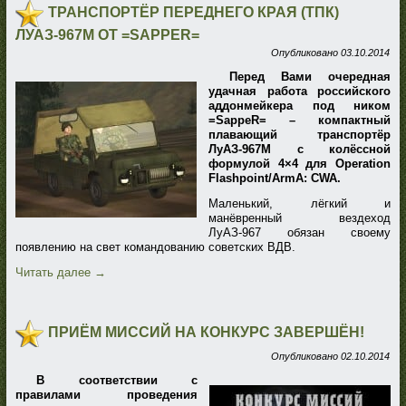
ТРАНСПОРТЁР ПЕРЕДНЕГО КРАЯ (ТПК)
ЛУАЗ-967М ОТ =SAPPER=
Опубликовано
03.10.2014
Перед Вами очередная
удачная работа российского
аддонмейкера под ником
=SappeR= – компактный
плавающий транспортёр
ЛуАЗ-967М с колёссной
формулой 4×4 для Operation
Flashpoint/ArmA: CWA.
Маленький, лёгкий и
манёвренный вездеход
ЛуАЗ-967 обязан своему
появлению на свет командованию советских ВДВ.
Читать далее
→
ПРИЁМ МИССИЙ НА КОНКУРС ЗАВЕРШЁН!
Опубликовано
02.10.2014
В соответствии с
правилами проведения