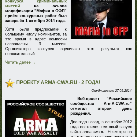
конкурса криминальных
миссий
на основе
модификации “Мафия в ОФП”
приём конкурсных работ был
завершён 1 октября 2014 года.
Хотя были предпосылки к
большему числу номинантов, за
это время в адрес комиссии
направлены 3 миссии.
Организаторы конкурса оценивают этот результат как
положительный.
Читать далее
→
ПРОЕКТУ ARMA-CWA.RU - 2 ГОДА!
Опубликовано
27.09.2014
Веб-проект “Российское
сообщество ArmA-CWA.ru”
отметил второй день
рождения.
Два года назад, в сентябре 2012
года состоялся тестовый запуск
сайта arma-cwa.ru. Несмотря на
то, что идея создания проекта и