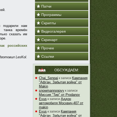
Патчи
жей.
Программы
Скрипты
и подарили нам
го танка времён
Видеогалерея
лько сказать им
оре.
Скринарт
пак российских
Прочее
Ссылки
готовил LesKol.
ОБСУЖДАЕМ:
Chai_Senpai
Кампания
к записи
"Афган. Забытая война" от
Makin
snowmannogovy
к записи
Миссия "Тир" от Prodanov
Evus
Аддон
к записи
автомобиля Москвич-407 от
makin
Evus
Кампания
к записи
"Афган. Забытая война" от