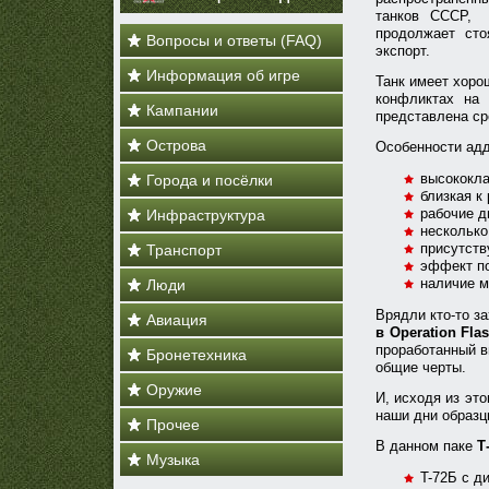
танков СССР, 
продолжает сто
Вопросы и ответы (FAQ)
экспорт.
Информация об игре
Танк имеет хоро
конфликтах на 
Кампании
представлена ср
Острова
Особенности ад
высококла
Города и посёлки
близкая к
рабочие 
Инфраструктура
несколько
присутст
Транспорт
эффект по
наличие м
Люди
Врядли кто-то з
Авиация
в Operation Fla
проработанный в
Бронетехника
общие черты.
Оружие
И, исходя из эт
наши дни образц
Прочее
В данном паке
Т
Музыка
T-72Б с д