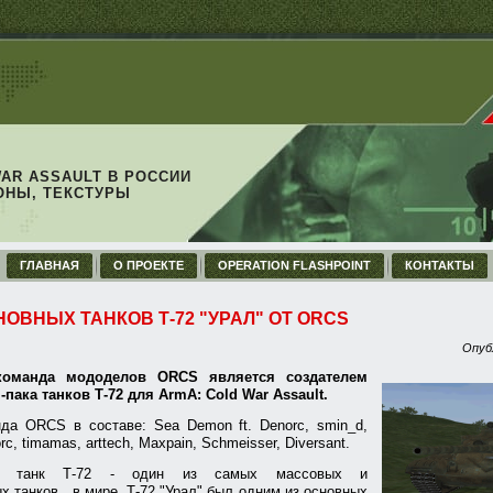
WAR ASSAULT В РОССИИ
ОНЫ, ТЕКСТУРЫ
ГЛАВНАЯ
О ПРОЕКТЕ
OPERATION FLASHPOINT
КОНТАКТЫ
НОВНЫХ ТАНКОВ Т-72 "УРАЛ" ОТ ORCS
Опуб
команда мододелов ORCS является создателем
пака танков Т-72 для ArmA: Cold War Assault.
да ORCS в составе: Sea Demon ft. Denorc, smin_d,
rc, timamas, arttech, Maxpain, Schmeisser, Diversant.
то танк Т-72 - один из самых массовых и
х танков в мире. Т-72 "Урал" был одним из основных