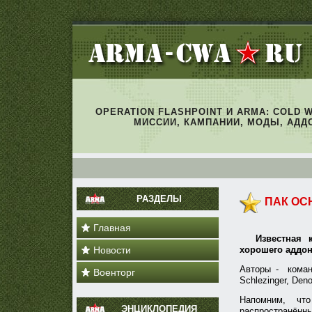
OPERATION FLASHPOINT И ARMA: COLD 
МИССИИ, КАМПАНИИ, МОДЫ, АДД
РАЗДЕЛЫ
ПАК ОС
Главная
Известная 
Новости
хорошего аддон-
Авторы - коман
Военторг
Schlezinger, Deno
Напомним, ч
ЭНЦИКЛОПЕДИЯ
распространённы