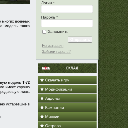
Логин
*
Пароль
*
о многих военных
та модель танка
Запомнить
Регистрация
Забыли пароль?
СКЛАД
Скачать игру
анную модель
Т-72
 же имеет хорошо
Модификации
 передающую лишь
Аддоны
нно устаревшие в
Кампании
Миссии
:
Острова