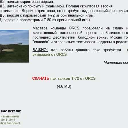
 ДЗ, полная скриптовая версия.
 ДЗ, интенсивно покрытый ржавчиной. Полная скриптовая версия
ротивления. Версия скриптовая, но не требует аддона российских экипа
 ДЗ, версия с параметрами Т-72 из оригинальной игры.
З, версия с параметрами Т-80 из оригинальной игры.
Мастера команды ORCS поработали на славу 
качественный законченный проект небезизсетно
последних десятилетий Холодной войны. Можно то
"спасибо" и отправиться тестировать аддоны в редакт
ВАЖНО!
для работы данного пака требуется
экипажей
от
ORCS
Материал под
CКАЧАТЬ
пак танков Т-72 от ORCS
(4.6 MB)
 нас искали:
ми машинами
 1941-1945
tion flashpoint