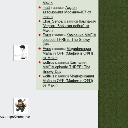
Makin
matt
Аддон
к записи
автомобиля Москвич-407 от
makin
Chai_Senpai
Кампания
к записи
"Афган. Забытая война" от
Makin
Evus
Кампания MAFIA
к записи
episode THREE: The Snowy
Day
Evus
Модификация
к записи
Mafia in OFP (Мафия в ОФП)
от Makin
wolfrus
Кампания
к записи
MAFIA episode THREE: The
Snowy Day
wolfrus
Модификация
к записи
Mafia in OFP (Мафия в ОФП)
от Makin
ись, проблем не