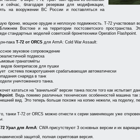
и сейчас, благодаря резервам для модификации,
ять на вооружении ВС России и поставляться на
шую броню, мощное орудие и неплохую подвижность. Т-72 участвовал в
Ближнем Востоке и на территории постсоветского пространства. Э
еди стандартных моделей советской бронетехники Operation Flashpoint.
дон-пака
Т-72 от ORCS
для ArmA: Cold War Assault:
ссное звуковое сопровождение
 реалистичной подвеска
дымовые гранатомёты
 видов боеприпасов для пушки
вует система пожаротушения срабатывающая автоматически
падания снаряда в танк
одели уничтоженного танка.
ахочет кататься на "ванильной" версии танка после того как испытает д
shpoint
. Ведь помимо различных технических особенностей машина так
нешний вид. Это теперь больше похоже на копию нежели, на поделку,
ого, танки Т-72 от ORCS можно отнести к серии заменяющих уже открове
ы.
-72 Урал для ArmA
: CWA присутствуют 3 основных версии и их вариации
инамической защитой, полная скриптовая версия.