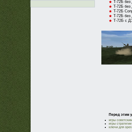
T-72Б без
T-72Б без
T-72Б Соп
T-72Б без
Т-72Б с Д
Перед этим у
игры советски
игры стратегии
ключи для opera