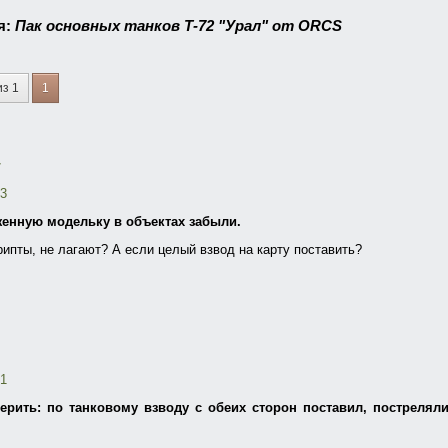
я:
Пак основных танков Т-72 "Урал" от ORCS
из 1
1
13
енную модельку в объектах забыли.
рипты, не лагают? А если целый взвод на карту поставить?
21
рить: по танковому взводу с обеих сторон поставил, пострелял