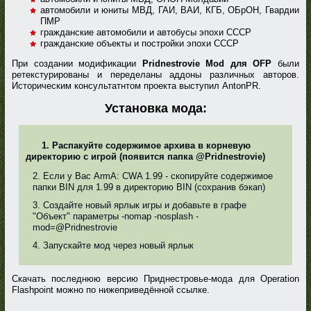
автомобили и юниты МВД, ГАИ, ВАИ, КГБ, ОБрОН, Гвардии
ПМР
гражданские автомобили и автобусы эпохи СССР
гражданские объекты и постройки эпохи СССР
При создании модификации
Pridnestrovie Mod для OFP
были
ретекстурированы и переделаны аддоны различных авторов.
Историческим консультатнтом проекта выступил AntonPR.
Установка мода:
1. Распакуйте содержимое архива в корневую
директорию с игрой (появится папка @Pridnestrovie)
2. Если у Вас ArmA: CWA 1.99 - скопируйте содержимое
папки BIN для 1.99 в директорию BIN (сохранив бэкап)
3. Создайте новый ярлык игры и добавьте в графе
"Объект" параметры -nomap -nosplash -
mod=@Pridnestrovie
4. Запускайте мод через новый ярлык
Скачать последнюю версию Приднестровье-мода для Operation
Flashpoint можно по нижеприведённой ссылке.