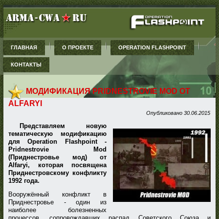
ГЛАВНАЯ
О ПРОЕКТЕ
OPERATION FLASHPOINT
КОНТАКТЫ
МОДИФИКАЦИЯ PRIDNESTROVIE MOD ОТ
ALFARYI
Опубликовано
30.06.2015
Представляем новую
тематическую модификацию
для Operation Flashpoint -
Pridnestrovie Mod
(Приднестровье мод) от
Alfaryi, которая посвящена
Приднестровскому конфликту
1992 года.
Вооружённый конфликт в
Приднестровье - один из
наиболее болезненных
процессов, сопровождавших распад Советского Союза и