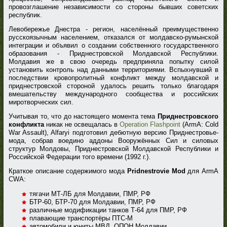
провозглашение независимости со стороны бывших советских
республик.
Левобережье Днестра - регион, населённый преимущественно
русскоязычным населением, отказался от молдавско-румынской
интеграции и объявил о создании собственного государственного
образования - Приднестровской Молдавской Республики.
Молдавия же в свою очередь предприняла попытку силой
установить контроль над данными территориями. Вспыхнувший в
последствии кровопролитный конфликт между молдавской и
приднестровской стороной удалось решить только благодаря
вмешательству международного сообщества и российских
миротворческих сил.
Учитывая то, что до настоящего момента тема
Приднестровского
конфликта
никак не освещалась в
Operation Flashpoint
(ArmA: Cold
War Assault), Alfaryi подготовил дебютную версию Приднестровье-
мода, собрав воедино аддоны Вооружённых Сил и силовых
структур Молдовы, Приднестровской Молдавской Республики и
Российской Федерации того времени (1992 г.).
Краткое описание содержимого мода
Pridnestrovie Mod
для ArmA
CWA:
тягачи МТ-ЛБ для Молдавии, ПМР, РФ
БТР-60, БТР-70 для Молдавии, ПМР, РФ
различные модификации танков Т-64 для ПМР, РФ
плавающие транспортёры ПТС-М
автомобили и юниты МВД, ОПОН Молдавии